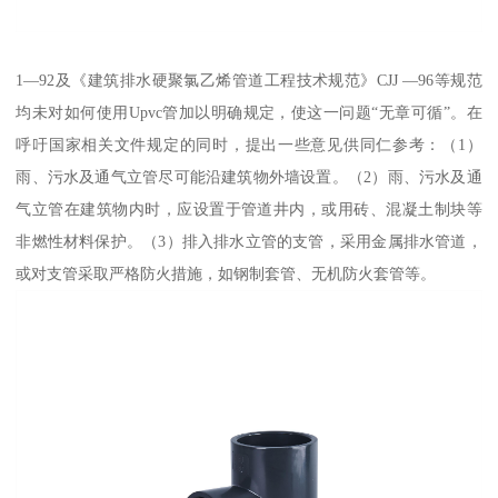
1—92及《建筑排水硬聚氯乙烯管道工程技术规范》CJJ —96等规范
均未对如何使用Upvc管加以明确规定，使这一问题“无章可循”。在
呼吁国家相关文件规定的同时，提出一些意见供同仁参考：（1）
雨、污水及通气立管尽可能沿建筑物外墙设置。（2）雨、污水及通
气立管在建筑物内时，应设置于管道井内，或用砖、混凝土制块等
非燃性材料保护。（3）排入排水立管的支管，采用金属排水管道，
或对支管采取严格防火措施，如钢制套管、无机防火套管等。