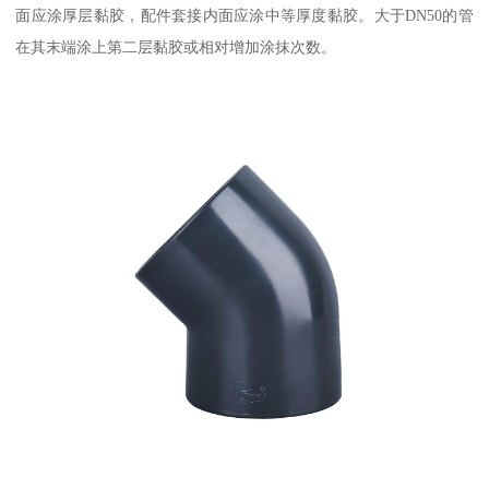
面应涂厚层黏胶，配件套接内面应涂中等厚度黏胶。大于DN50的管
在其末端涂上第二层黏胶或相对增加涂抹次数。