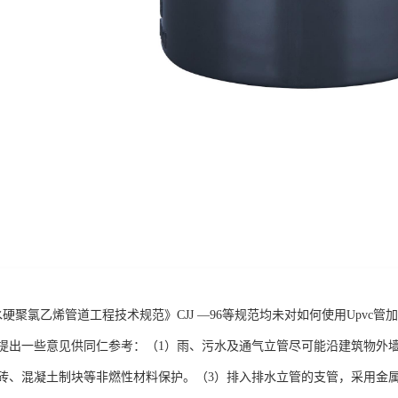
水硬聚氯乙烯管道工程技术规范》CJJ —96等规范均未对如何使用Upvc
提出一些意见供同仁参考：（1）雨、污水及通气立管尽可能沿建筑物外
砖、混凝土制块等非燃性材料保护。（3）排入排水立管的支管，采用金