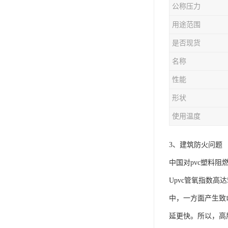
公称压力
用途范围
是否现货
名称
性能
形状
使用温度
3、建筑防火问题
中国对pvc塑料
Upvc管氧指数高
中，一方面产生致
延更快。所以，高