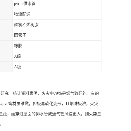
pvc-u供水管
物流配送
聚氯乙烯树脂
圆管子
橡胶
A级
A级
的研究。统计资料表明，火灾中79％是烟气致死的。有的
以Upvc管材虽难燃，但极易软化变形，且烟味极浓，火灾
位蔓延，而穿过屋面的排水管或通气管风速更大，则火势蔓
。