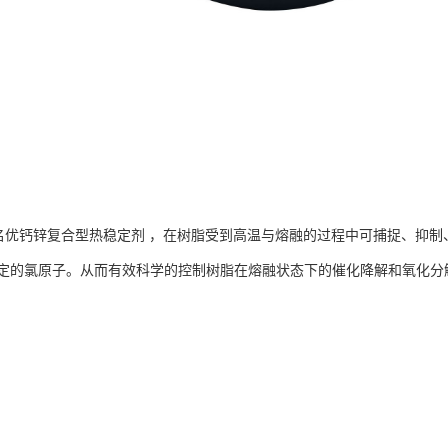
界名优钙锌复合型热稳定剂 ，在树脂受到高温与熔融的过程中可捕捉、抑
定的氯原子。从而有效科学的控制树脂在熔融状态下的催化降解和氧化分