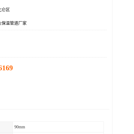
北仑区
业保温管道厂家
6169
90mm