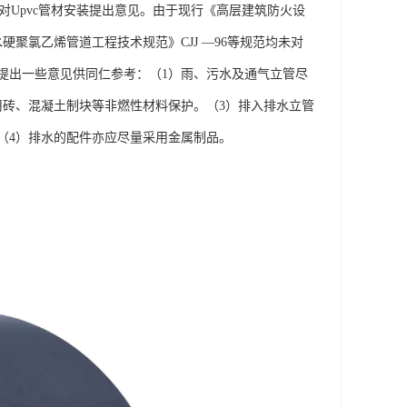
对Upvc管材安装提出意见。由于现行《高层建筑防火设
筑排水硬聚氯乙烯管道工程技术规范》CJJ —96等规范均未对
，提出一些意见供同仁参考：（1）雨、污水及通气立管尽
用砖、混凝土制块等非燃性材料保护。（3）排入排水立管
（4）排水的配件亦应尽量采用金属制品。