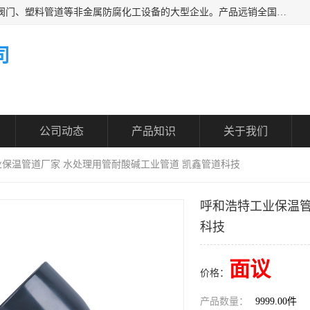
凯鑫管道科技有限公司是一家专业生产PPH、CPVC各类塑料阀门、塑料管道等非金属防腐化工设备的大型企业。产品远销全国三十一个省、市、自治区,广泛应用于化工、石油、氯碱、染料、制药、农药等行业，深受广大用户欢迎，是目前国内生产化工泵、阀门规模较大的生产基地之一。
司
公司动态
产品知识
关于我们
业保温管道厂家 水处理用管耐酸碱工业管道 凯鑫管道科技
呼和浩特工业保温管
科技
面议
价格：
产品数量：
9999.00件