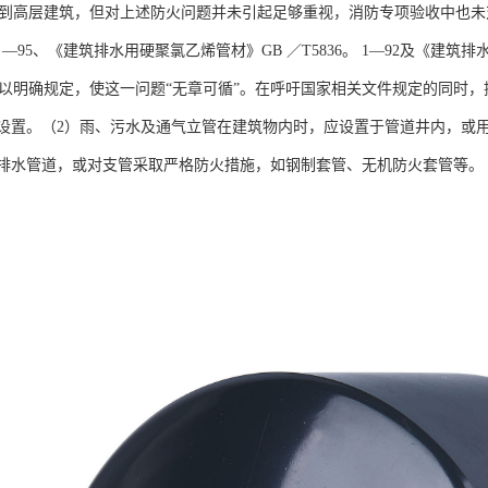
应用到高层建筑，但对上述防火问题并未引起足够重视，消防专项验收中也未
45 —95、《建筑排水用硬聚氯乙烯管材》GB ／T5836。 1—92及《建
管加以明确规定，使这一问题“无章可循”。在呼吁国家相关文件规定的同时
设置。（2）雨、污水及通气立管在建筑物内时，应设置于管道井内，或
排水管道，或对支管采取严格防火措施，如钢制套管、无机防火套管等。