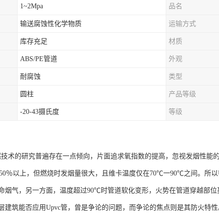
1~2Mpa
品名
输送腐蚀性化学物质
运输方式
库存充足
材质
ABS/PE管道
外观
耐腐蚀
类型
圆柱
产品等级
-20-43摄氏度
等级
阻燃技术的研究普遍存在一点倾向，片面追求氧指数的提高，忽视发烟性能
达50％以上，但燃烧时发烟量很大，且维卡温度仅在70℃一90℃之间。所
命烟气，另一方面，温度超过90℃时管道软化变形，火势在管道穿越部
层建筑能否应用Upvc管，曾是争论的问题，而争论的焦点则是其防火特性