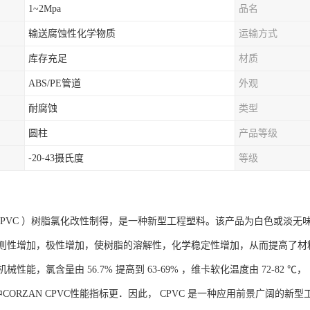
1~2Mpa
品名
输送腐蚀性化学物质
运输方式
库存充足
材质
ABS/PE管道
外观
耐腐蚀
类型
圆柱
产品等级
-20-43摄氏度
等级
 PVC ）树脂氯化改性制得，是一种新型工程塑料。该产品为白色或淡无味
则性增加，极性增加，使树脂的溶解性，化学稳定性增加，从而提高了材
性能，氯含量由 56.7% 提高到 63-69% ，维卡软化温度由 72-82 ℃，
中CORZAN CPVC性能指标更．因此， CPVC 是一种应用前景广阔的新