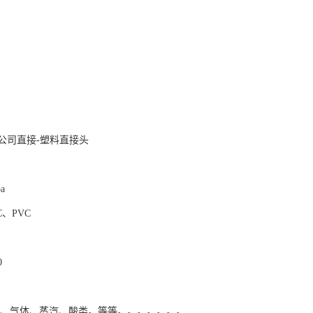
公司直接-塑料直接头
a
C、PVC
0
品、气体、蒸汽、酸类。等等。。。。。。。