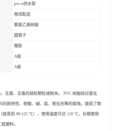
pvc-u供水管
物流配送
聚氯乙烯树脂
圆管子
橡胶
A级
A级
、无臭、无毒的疏松颗粒或粉末。 PVC 树脂经过氯化
料的耐热性、耐酸、碱、盐、氧化剂等的腐蚀。提高了数
（提高到 90-125 ℃），使用温度可达 110 ℃，长期使用
型工程塑料。