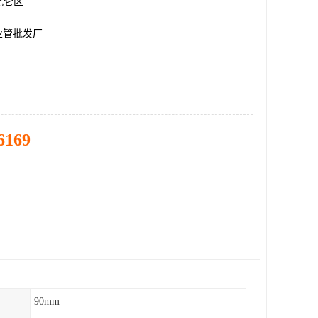
北仑区
工业管批发厂
6169
90mm