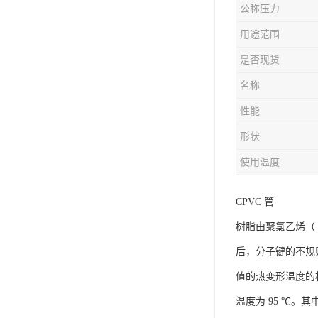
公称压力
用途范围
是否现货
名称
性能
形状
使用温度
CPVC 管
树脂由聚氯乙烯（
后，分子键的不规
值的热变形温度的机械
温度为 95 ℃。其