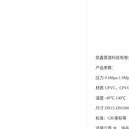
凯鑫管道科技有限
产品参数：
压力:0.6Mpa-1.0Mp
材质:UPVC、CPV
温度:-40℃-140℃
尺寸:DN15-DN100
标准：GB/美标等
适用介质:水、油