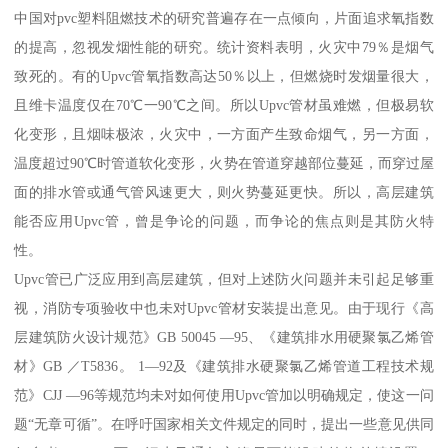
中国对pvc塑料阻燃技术的研究普遍存在一点倾向，片面追求氧指数
的提高，忽视发烟性能的研究。统计资料表明，火灾中79％是烟气
致死的。有的Upvc管氧指数高达50％以上，但燃烧时发烟量很大，
且维卡温度仅在70℃一90℃之间。所以Upvc管材虽难燃，但极易软
化变形，且烟味极浓，火灾中，一方面产生致命烟气，另一方面，
温度超过90℃时管道软化变形，火势在管道穿越部位蔓延，而穿过屋
面的排水管或通气管风速更大，则火势蔓延更快。所以，高层建筑
能否应用Upvc管，曾是争论的问题，而争论的焦点则是其防火特
性。
Upvc管已广泛应用到高层建筑，但对上述防火问题并未引起足够重
视，消防专项验收中也未对Upvc管材安装提出意见。由于现行《高
层建筑防火设计规范》GB 50045 —95、《建筑排水用硬聚氯乙烯管
材》GB ／T5836。 1—92及《建筑排水硬聚氯乙烯管道工程技术规
范》CJJ —96等规范均未对如何使用Upvc管加以明确规定，使这一问
题“无章可循”。在呼吁国家相关文件规定的同时，提出一些意见供同