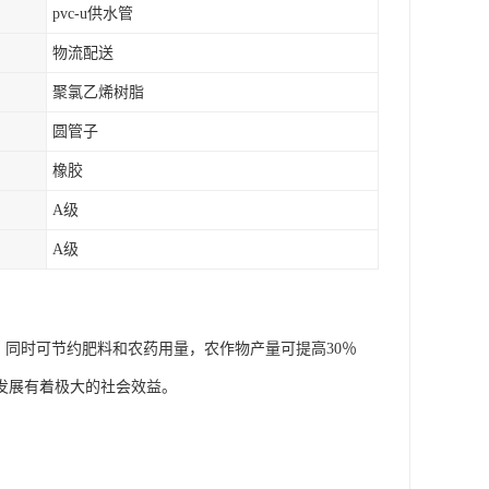
pvc-u供水管
物流配送
聚氯乙烯树脂
圆管子
橡胶
A级
A级
，同时可节约肥料和农药用量，农作物产量可提高30％
发展有着极大的社会效益。