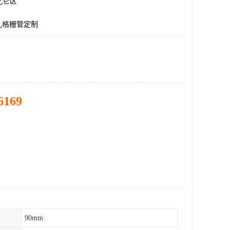
北仑区
孔格栅管定制
6169
90mm