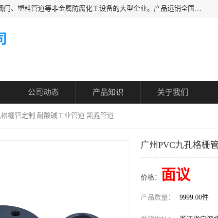
凯鑫管道科技有限公司是一家专业生产PPH、CPVC各类塑料阀门、塑料管道等非金属防腐化工设备的大型企业。产品远销全国三十一个省、市、自治区,广泛应用于化工、石油、氯碱、染料、制药、农药等行业，深受广大用户欢迎，是目前国内生产化工泵、阀门规模较大的生产基地之一。
司
公司动态
产品知识
关于我们
九孔格栅管定制 耐酸碱工业管道 凯鑫管道
广州PVC九孔格栅
面议
价格：
产品数量：
9999.00件