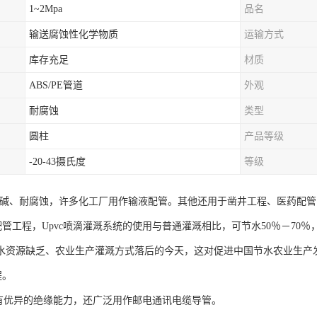
1~2Mpa
品名
输送腐蚀性化学物质
运输方式
库存充足
材质
ABS/PE管道
外观
耐腐蚀
类型
圆柱
产品等级
-20-43摄氏度
等级
管耐酸碱、耐腐蚀，许多化工厂用作输液配管。其他还用于凿井工程、医药配管
工程，Upvc喷滴灌溉系统的使用与普通灌溉相比，可节水50％－70％
国水资源缺乏、农业生产灌溉方式落后的今天，这对促进中国节水农业生产
程。
管具有优异的绝缘能力，还广泛用作邮电通讯电缆导管。