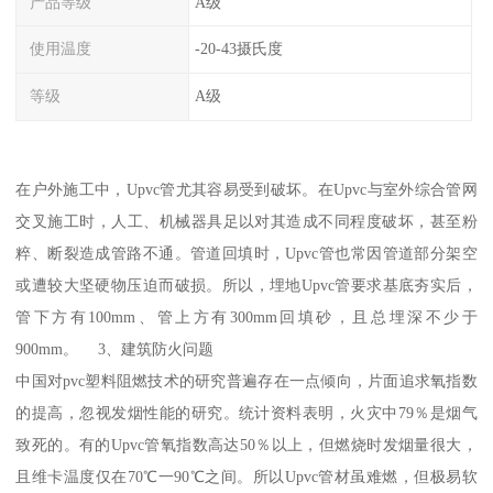
产品等级
A级
使用温度
-20-43摄氏度
等级
A级
在户外施工中，Upvc管尤其容易受到破坏。在Upvc与室外综合管网
交叉施工时，人工、机械器具足以对其造成不同程度破坏，甚至粉
粹、断裂造成管路不通。管道回填时，Upvc管也常因管道部分架空
或遭较大坚硬物压迫而破损。所以，埋地Upvc管要求基底夯实后，
管下方有100mm、管上方有300mm回填砂，且总埋深不少于
900mm。 3、建筑防火问题
中国对pvc塑料阻燃技术的研究普遍存在一点倾向，片面追求氧指数
的提高，忽视发烟性能的研究。统计资料表明，火灾中79％是烟气
致死的。有的Upvc管氧指数高达50％以上，但燃烧时发烟量很大，
且维卡温度仅在70℃一90℃之间。所以Upvc管材虽难燃，但极易软