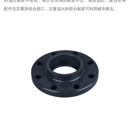
的溢出黏胶不连接，表示所涂抹的黏胶不足。果真如此，建议应将
配件丢弃重新组合接口，过量溢出的部分黏胶可利用破布擦去。