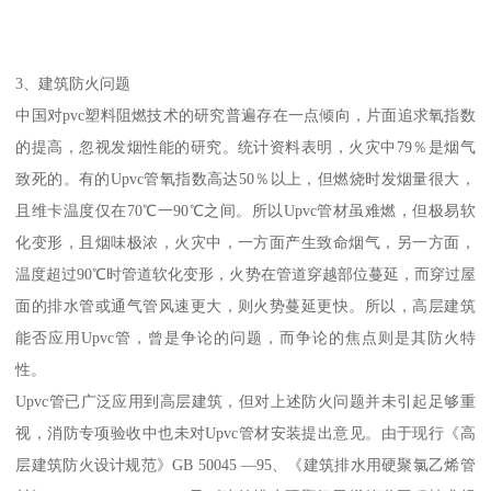
3、建筑防火问题
中国对pvc塑料阻燃技术的研究普遍存在一点倾向，片面追求氧指数
的提高，忽视发烟性能的研究。统计资料表明，火灾中79％是烟气
致死的。有的Upvc管氧指数高达50％以上，但燃烧时发烟量很大，
且维卡温度仅在70℃一90℃之间。所以Upvc管材虽难燃，但极易软
化变形，且烟味极浓，火灾中，一方面产生致命烟气，另一方面，
温度超过90℃时管道软化变形，火势在管道穿越部位蔓延，而穿过屋
面的排水管或通气管风速更大，则火势蔓延更快。所以，高层建筑
能否应用Upvc管，曾是争论的问题，而争论的焦点则是其防火特
性。
Upvc管已广泛应用到高层建筑，但对上述防火问题并未引起足够重
视，消防专项验收中也未对Upvc管材安装提出意见。由于现行《高
层建筑防火设计规范》GB 50045 —95、《建筑排水用硬聚氯乙烯管