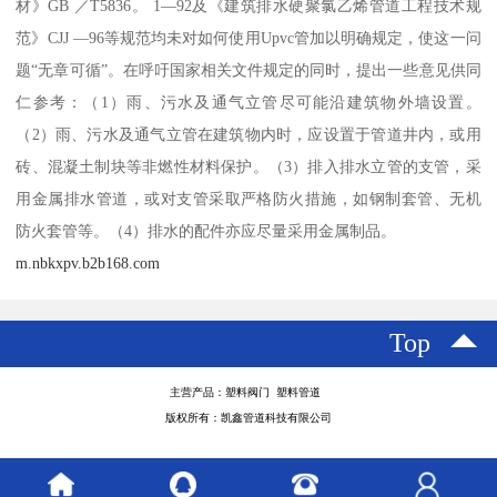
材》GB ／T5836。 1—92及《建筑排水硬聚氯乙烯管道工程技术规
范》CJJ —96等规范均未对如何使用Upvc管加以明确规定，使这一问
题“无章可循”。在呼吁国家相关文件规定的同时，提出一些意见供同
仁参考：（1）雨、污水及通气立管尽可能沿建筑物外墙设置。
（2）雨、污水及通气立管在建筑物内时，应设置于管道井内，或用
砖、混凝土制块等非燃性材料保护。（3）排入排水立管的支管，采
用金属排水管道，或对支管采取严格防火措施，如钢制套管、无机
防火套管等。（4）排水的配件亦应尽量采用金属制品。
m.nbkxpv.b2b168.com
Top
主营产品：塑料阀门 塑料管道
版权所有：凯鑫管道科技有限公司