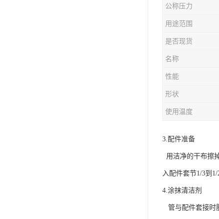
公称压力
用途范围
是否现货
名称
性能
形状
使用温度
3.配件准备
用洁净的干布擦掉管
入配件套节1/3到1
4.涂抹清洁剂
管与配件套接时胶