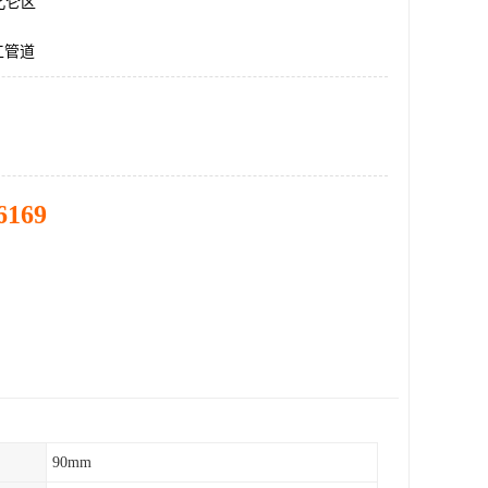
北仑区
工管道
6169
90mm