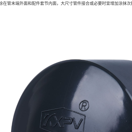
涂在管末端外面和配件套节内面，大尺寸管件接合或必要时宜增加涂抹次