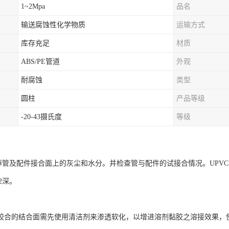
1~2Mpa
品名
输送腐蚀性化学物质
运输方式
库存充足
材质
ABS/PE管道
外观
耐腐蚀
类型
圆柱
产品等级
-20-43摄氏度
等级
及配件接合面上的灰尘和水分。并检查管与配件的试接合情况。UPVC管应能
/2深。
合的结合面需先使用清洁剂来渗透软化，以增进溶剂黏胶之溶接效果，