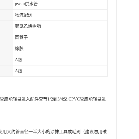
pvc-u供水管
物流配送
聚氯乙烯树脂
圆管子
橡胶
A级
A级
轻易进入配件套节1/2到3/4深,CPVC管应能轻易进
使用大约管直径一半大小的涂抹工具或毛刷（建议勿用破