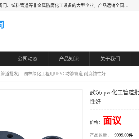
凯鑫管道科技有限公司是一家专业生产PPH、CPVC各类塑料阀门、塑料管道等非金属防腐化工设备的大型企业。产品远销全国三十一个省、市、自治区,广泛应用于化工、石油、氯碱、染料、制药、农药等行业，深受广大用户欢迎，是目前国内生产化工泵、阀门规模较大的生产基地之一。
司
公司动态
产品知识
关于我们
化工管道批发厂 园林绿化工程用UPVC防渗管道 耐腐蚀性好
武汉upvc化工管道
性好
面议
价格：
产品数量：
9999.00件