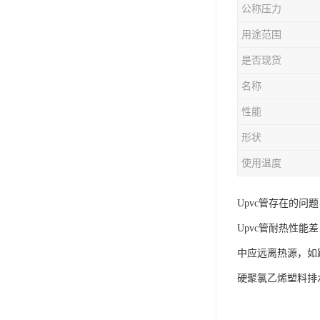
公称压力
用途范围
是否现货
名称
性能
形状
使用温度
Upvc管存在的问
Upvc管耐热性
中应远离热源，如
硬聚氯乙烯塑料排