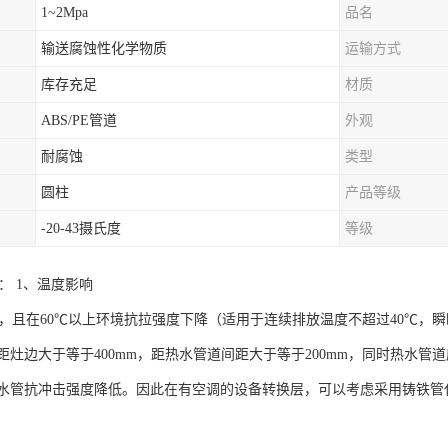
1~2Mpa
品名
输送腐蚀性化学物质
运输方式
库存充足
材质
ABS/PE管道
外观
耐腐蚀
类型
圆柱
产品等级
-20-43摄氏度
等级
题： 1、温度影响
能差，且在60℃以上环境抗拉强度下降（适用于连续排放温度不超过40℃，
距灶边大于等于400mm，距热水管道间距大于等于200mm，同时热水管
水管抗冲击强度降低。因此在有空调的设备转换层，可以考虑采用铸铁管