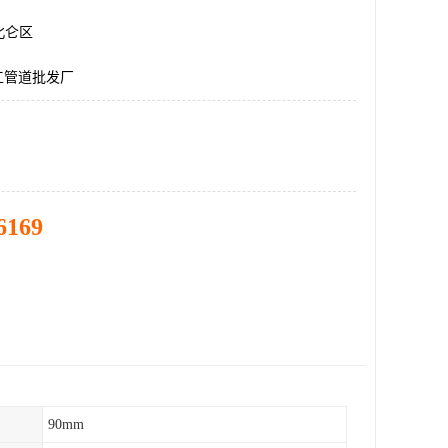
北仑区
化工管道批发厂
6169
90mm