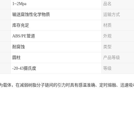
1~2Mpa
品名
输送腐蚀性化学物质
运输方式
库存充足
材质
ABS/PE管道
外观
耐腐蚀
类型
圆柱
产品等级
-20-43摄氏度
等级
为载体，在减弱树脂分子链间的引力时具有感温准确、定时熔融、迅速吸