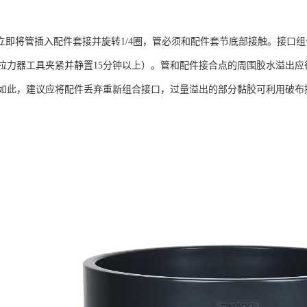
即将管插入配件套接并旋转1/4圈，管必须和配件套节底部接触。接口组合应
拉力器工具夹紧并静置15分钟以上）。管和配件接合点的周围胶水溢出
如此，建议应将配件丢弃重新组合接口，过量溢出的部分黏胶可利用破布