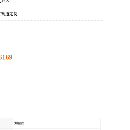
北仑区
化工管道定制
6169
90mm