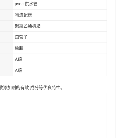
pvc-u供水管
物流配送
聚氯乙烯树脂
圆管子
橡胶
A级
A级
收添加剂的有效 成分等优良特性。