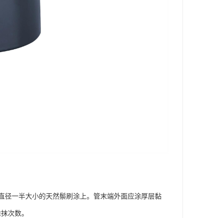
直径一半大小的天然鬃刷涂上。管末端外面应涂厚层黏
涂抹次数。