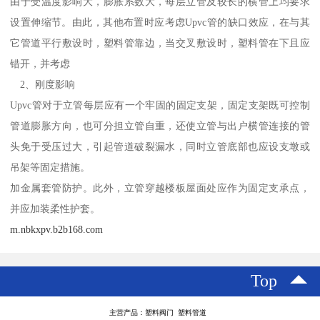
由于受温度影响大，膨胀系数大，每层立管及较长的横管上均要求
设置伸缩节。由此，其他布置时应考虑Upvc管的缺口效应，在与其
它管道平行敷设时，塑料管靠边，当交叉敷设时，塑料管在下且应
错开，并考虑
2、刚度影响
Upvc管对于立管每层应有一个牢固的固定支架，固定支架既可控制
管道膨胀方向，也可分担立管自重，还使立管与出户横管连接的管
头免于受压过大，引起管道破裂漏水，同时立管底部也应设支墩或
吊架等固定措施。
加金属套管防护。此外，立管穿越楼板屋面处应作为固定支承点，
并应加装柔性护套。
m.nbkxpv.b2b168.com
Top
主营产品：塑料阀门 塑料管道