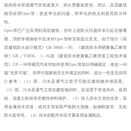
面的排水管或通气管风速更大，则火势蔓延更快。所以，高层建筑
能否应用Upvc管，曾是争论的问题，而争论的焦点则是其防火特
性。
Upvc管已广泛应用到高层建筑，但对上述防火问题并未引起足够重
视，消防专项验收中也未对Upvc管材安装提出意见。由于现行《高
层建筑防火设计规范》GB 50045 —95、《建筑排水用硬聚氯乙烯管
材》GB ／T5836。 1—92及《建筑排水硬聚氯乙烯管道工程技术规
范》CJJ —96等规范均未对如何使用Upvc管加以明确规定，使这一问
题“无章可循”。在呼吁国家相关文件规定的同时，提出一些意见供同
仁参考：（1）雨、污水及通气立管尽可能沿建筑物外墙设置。
（2）雨、污水及通气立管在建筑物内时，应设置于管道井内，或用
砖、混凝土制块等非燃性材料保护。（3）排入排水立管的支管，采
用金属排水管道，或对支管采取严格防火措施，如钢制套管、无机
防火套管等。（4）排水的配件亦应尽量采用金属制品。