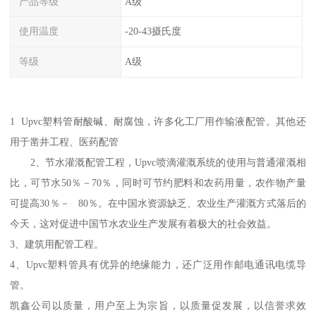
产品等级
A级
使用温度
-20-43摄氏度
等级
A级
1 Upvc塑料管耐酸碱、耐腐蚀，许多化工厂用作输液配管。其他还
用于凿井工程、医药配管
2、节水灌溉配管工程，Upvc喷滴灌溉系统的使用与普通灌溉相
比，可节水50％－70％，同时可节约肥料和农药用量，农作物产量
可提高30％－ 80％。在中国水资源缺乏、农业生产灌溉方式落后的
今天，这对促进中国节水农业生产发展有着极大的社会效益。
3、建筑用配管工程。
4、Upvc塑料管具有优异的绝缘能力，还广泛用作邮电通讯电缆导
管。
凯鑫公司以质量，用户至上为宗旨，以质量促发展，以信誉求效