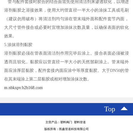
管与配件套接时胶合的结合面需先使用清洁剂来渗透软化，以增进
溶剂黏胶之溶接效果，使用大约管直径一半大小的涂抹工具或毛刷
（建议勿用破布）将清洁剂均匀涂在管末端外面和配件套节内面，
大尺寸管件接合或必要时宜增加涂抹次数及量，以确保表面的软化
效果。
5.涂抹溶剂黏胶
溶剂黏胶必须在管表面清洁剂作用完毕后涂上。接合表面必须被浸
透而且软化。黏胶应以管直径一半大小的天然鬃刷涂上。管末端外
面应涂厚层黏胶，配件套接内面应涂中等厚度黏胶。大于DN50的管
在其末端涂上第二层黏胶或相对增加涂抹次数。
m.nbkxpv.b2b168.com
Top
主营产品：塑料阀门 塑料管道
版权所有：凯鑫管道科技有限公司