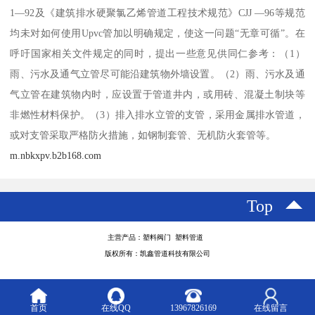
1—92及《建筑排水硬聚氯乙烯管道工程技术规范》CJJ —96等规范
均未对如何使用Upvc管加以明确规定，使这一问题“无章可循”。在
呼吁国家相关文件规定的同时，提出一些意见供同仁参考：（1）
雨、污水及通气立管尽可能沿建筑物外墙设置。（2）雨、污水及通
气立管在建筑物内时，应设置于管道井内，或用砖、混凝土制块等
非燃性材料保护。（3）排入排水立管的支管，采用金属排水管道，
或对支管采取严格防火措施，如钢制套管、无机防火套管等。
m.nbkxpv.b2b168.com
Top
主营产品：塑料阀门 塑料管道
版权所有：凯鑫管道科技有限公司
首页
在线QQ
13967826169
在线留言