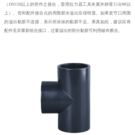
（DN150以上的管件之接合，需用拉力器工具夹紧并静置15分钟以
上）。管和配件接合点的周围胶水溢出应很明显。如果套节口周围
的溢出黏胶不连接，表示所涂抹的黏胶不足。果真如此，建议应将
配件丢弃重新组合接口，过量溢出的部分黏胶可利用破布擦去。