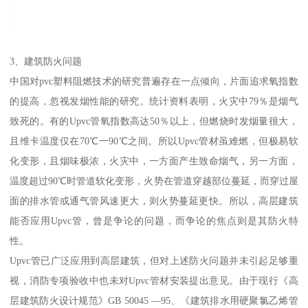
3、建筑防火问题
中国对pvc塑料阻燃技术的研究普遍存在一点倾向，片面追求氧指数
的提高，忽视发烟性能的研究。统计资料表明，火灾中79％是烟气
致死的。有的Upvc管氧指数高达50％以上，但燃烧时发烟量很大，
且维卡温度仅在70℃一90℃之间。所以Upvc管材虽难燃，但极易软
化变形，且烟味极浓，火灾中，一方面产生致命烟气，另一方面，
温度超过90℃时管道软化变形，火势在管道穿越部位蔓延，而穿过屋
面的排水管或通气管风速更大，则火势蔓延更快。所以，高层建筑
能否应用Upvc管，曾是争论的问题，而争论的焦点则是其防火特
性。
Upvc管已广泛应用到高层建筑，但对上述防火问题并未引起足够重
视，消防专项验收中也未对Upvc管材安装提出意见。由于现行《高
层建筑防火设计规范》GB 50045 —95、《建筑排水用硬聚氯乙烯管