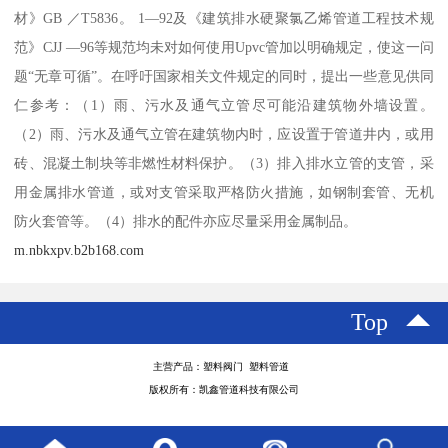
材》GB ／T5836。 1—92及《建筑排水硬聚氯乙烯管道工程技术规
范》CJJ —96等规范均未对如何使用Upvc管加以明确规定，使这一问
题“无章可循”。在呼吁国家相关文件规定的同时，提出一些意见供同
仁参考：（1）雨、污水及通气立管尽可能沿建筑物外墙设置。
（2）雨、污水及通气立管在建筑物内时，应设置于管道井内，或用
砖、混凝土制块等非燃性材料保护。（3）排入排水立管的支管，采
用金属排水管道，或对支管采取严格防火措施，如钢制套管、无机
防火套管等。（4）排水的配件亦应尽量采用金属制品。
m.nbkxpv.b2b168.com
Top
主营产品：塑料阀门 塑料管道
版权所有：凯鑫管道科技有限公司