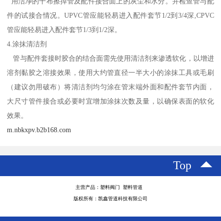
用洁净的干布擦掉管及配件接合面上的灰尘和水分。并检查管与配
件的试接合情况。UPVC管应能轻易进入配件套节1/2到3/4深,CPVC
管应能轻易进入配件套节1/3到1/2深。
4.涂抹清洁剂
管与配件套接时胶合的结合面需先使用清洁剂来渗透软化，以增进
溶剂黏胶之溶接效果，使用大约管直径一半大小的涂抹工具或毛刷
（建议勿用破布）将清洁剂均匀涂在管末端外面和配件套节内面，
大尺寸管件接合或必要时宜增加涂抹次数及量，以确保表面的软化
效果。
m.nbkxpv.b2b168.com
Top
主营产品：塑料阀门 塑料管道
版权所有：凯鑫管道科技有限公司