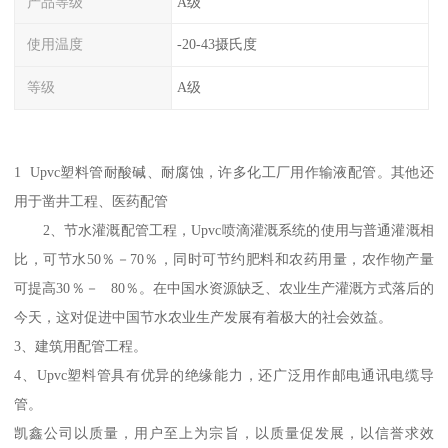
产品等级
A级
使用温度
-20-43摄氏度
等级
A级
1 Upvc塑料管耐酸碱、耐腐蚀，许多化工厂用作输液配管。其他还
用于凿井工程、医药配管
2、节水灌溉配管工程，Upvc喷滴灌溉系统的使用与普通灌溉相
比，可节水50％－70％，同时可节约肥料和农药用量，农作物产量
可提高30％－ 80％。在中国水资源缺乏、农业生产灌溉方式落后的
今天，这对促进中国节水农业生产发展有着极大的社会效益。
3、建筑用配管工程。
4、Upvc塑料管具有优异的绝缘能力，还广泛用作邮电通讯电缆导
管。
凯鑫公司以质量，用户至上为宗旨，以质量促发展，以信誉求效