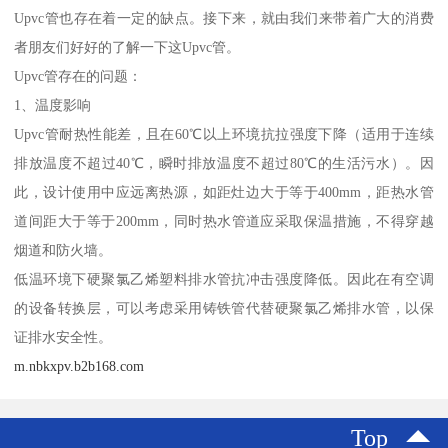
Upvc管也存在着一定的缺点。接下来，就由我们来带着广大的消费
者朋友们好好的了解一下这Upvc管。
Upvc管存在的问题：
1、温度影响
Upvc管耐热性能差，且在60℃以上环境抗拉强度下降（适用于连续
排放温度不超过40℃，瞬时排放温度不超过80℃的生活污水）。因
此，设计使用中应远离热源，如距灶边大于等于400mm，距热水管
道间距大于等于200mm，同时热水管道应采取保温措施，不得穿越
烟道和防火墙。
低温环境下硬聚氯乙烯塑料排水管抗冲击强度降低。因此在有空调
的设备转换层，可以考虑采用铸铁管代替硬聚氯乙烯排水管，以保
证排水安全性。
m.nbkxpv.b2b168.com
Top