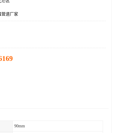
北仑区
温管道厂家
6169
90mm