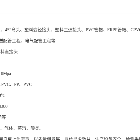
头、45°弯头、塑料变径接头、塑料三通接头、PVC管帽、FRPP管帽、CP
送配管工程、电气配管工程等
塑料直接头
.0Mpa
PVC、PP、PVC
0℃
300
标等
品、气体、蒸汽、酸类。
用户至上为宗旨，以质量促发展，以信誉求效益，生产设备齐全，检测手