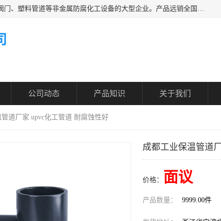
凯鑫管道科技有限公司是一家专业生产PPH、CPVC各类塑料阀门、塑料管道等非金属防腐化工设备的大型企业。产品远销全国三十一个省、市、自治区,广泛应用于化工、石油、氯碱、染料、制药、农药等行业，深受广大用户欢迎，是目前国内生产化工泵、阀门规模较大的生产基地之一。
司
公司动态
产品知识
关于我们
管道厂家 upvc化工管道 耐腐蚀性好
成都工业保温管道厂家
面议
价格：
产品数量：
9999.00件