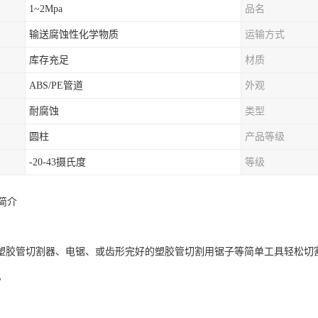
1~2Mpa
品名
输送腐蚀性化学物质
运输方式
库存充足
材质
ABS/PE管道
外观
耐腐蚀
类型
圆柱
产品等级
-20-43摄氏度
等级
简介
胶管切割器、电锯、或齿形完好的塑胶管切割用锯子等简单工具轻松切
。