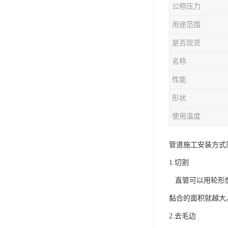
公称压力
用途范围
是否现货
名称
性能
形状
使用温度
管道施工安装方式
1.切割
直管可以用轮形塑
黏合的面积就越大
2.去毛边