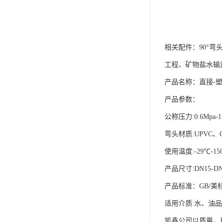
相关配件：90°弯
工程、矿物盐水输
产品名称：直接-
产品参数：
公称压力:0.6Mpa-1
弯头材质:UPVC、C
使用温度:-29℃-15
产品尺寸:DN15-DN
产品标准：GB/美
适用介质:水、油
凯鑫公司以质量，