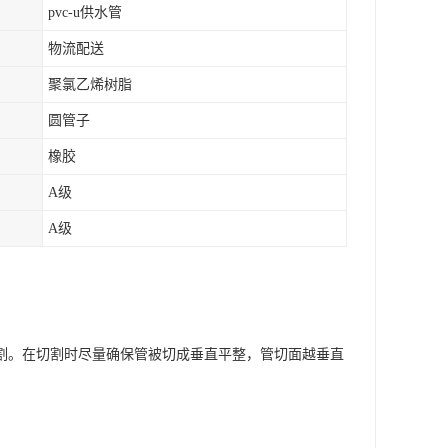
pvc-u供水管
物流配送
聚氯乙烯树脂
圆管子
橡胶
A级
A级
割。在切割时尽量确保管被切成垂直平整，管切面越垂直