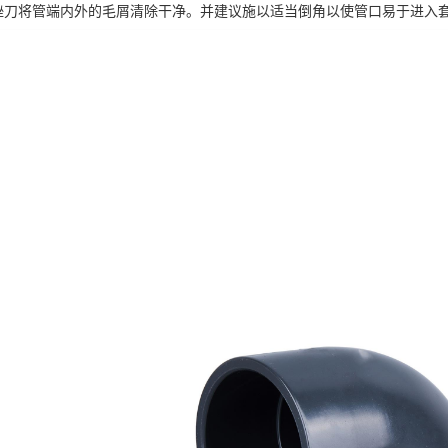
刀将管端内外的毛屑清除干净。并建议施以适当倒角以使管口易于进入