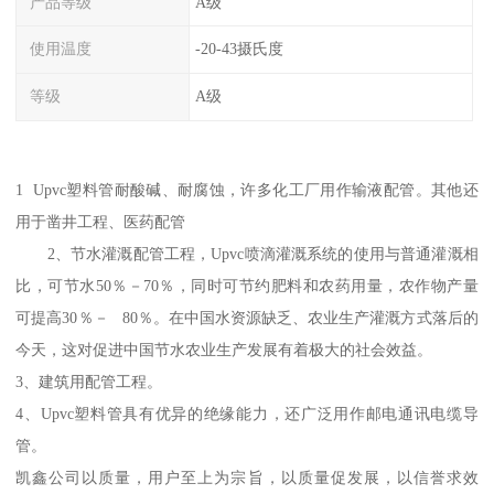
产品等级
A级
使用温度
-20-43摄氏度
等级
A级
1 Upvc塑料管耐酸碱、耐腐蚀，许多化工厂用作输液配管。其他还
用于凿井工程、医药配管
2、节水灌溉配管工程，Upvc喷滴灌溉系统的使用与普通灌溉相
比，可节水50％－70％，同时可节约肥料和农药用量，农作物产量
可提高30％－ 80％。在中国水资源缺乏、农业生产灌溉方式落后的
今天，这对促进中国节水农业生产发展有着极大的社会效益。
3、建筑用配管工程。
4、Upvc塑料管具有优异的绝缘能力，还广泛用作邮电通讯电缆导
管。
凯鑫公司以质量，用户至上为宗旨，以质量促发展，以信誉求效