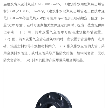
层建筑防火设计规范》GB 50045 —95、《建筑排水用硬聚氯乙烯管
材》GB ／T5836。 1—92及《建筑排水硬聚氯乙烯管道工程技术规
范》CJJ —96等规范均未对如何使用Upvc管加以明确规定，使这一问
题“无章可循”。在呼吁国家相关文件规定的同时，提出一些意见供同
仁参考：（1）雨、污水及通气立管尽可能沿建筑物外墙设置。
（2）雨、污水及通气立管在建筑物内时，应设置于管道井内，或用
砖、混凝土制块等非燃性材料保护。（3）排入排水立管的支管，采
用金属排水管道，或对支管采取严格防火措施，如钢制套管、无机
防火套管等。（4）排水的配件亦应尽量采用金属制品。