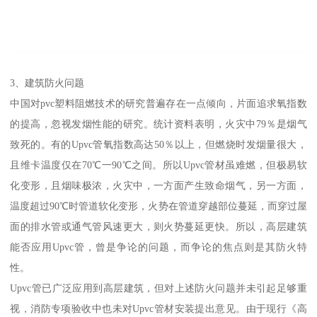
3、建筑防火问题
中国对pvc塑料阻燃技术的研究普遍存在一点倾向，片面追求氧指数
的提高，忽视发烟性能的研究。统计资料表明，火灾中79％是烟气
致死的。有的Upvc管氧指数高达50％以上，但燃烧时发烟量很大，
且维卡温度仅在70℃一90℃之间。所以Upvc管材虽难燃，但极易软
化变形，且烟味极浓，火灾中，一方面产生致命烟气，另一方面，
温度超过90℃时管道软化变形，火势在管道穿越部位蔓延，而穿过屋
面的排水管或通气管风速更大，则火势蔓延更快。所以，高层建筑
能否应用Upvc管，曾是争论的问题，而争论的焦点则是其防火特
性。
Upvc管已广泛应用到高层建筑，但对上述防火问题并未引起足够重
视，消防专项验收中也未对Upvc管材安装提出意见。由于现行《高