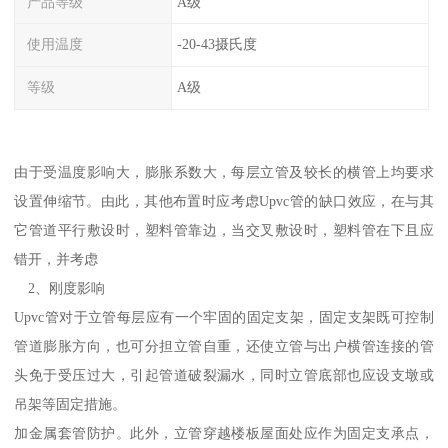
产品等级
A级
使用温度
-20-43摄氏度
等级
A级
由于受温度影响大，膨胀系数大，每层立管及较长的横管上均要求
设置伸缩节。由此，其他布置时应考虑Upvc管的缺口效应，在与其
它管道平行敷设时，塑料管靠边，当交叉敷设时，塑料管在下且应
错开，并考虑
2、刚度影响
Upvc管对于立管每层应有一个牢固的固定支架，固定支架既可控制
管道膨胀方向，也可分担立管自重，还使立管与出户横管连接的管
头免于受压过大，引起管道破裂漏水，同时立管底部也应设支墩或
吊架等固定措施。
加金属套管防护。此外，立管穿越楼板屋面处应作为固定支承点，