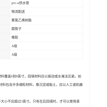
pvc-u供水管
物流配送
聚氯乙烯树脂
圆管子
橡胶
A级
A级
材料覆盖6到8英寸，回填材料应以振动或水淹法压紧。如
材料包含许多细粒材料，像沉泥或黏土，应以人工或机器
大小不应超过3英寸。只有在后回填时，才可以使用滚