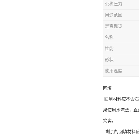
公称压力
用途范围
是否现货
名称
性能
形状
使用温度
回填
回填材料应不含石
果使用水淹法，直
捣实。
剩余的回填材料应