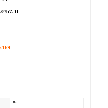
北仑区
孔格栅管定制
6169
90mm