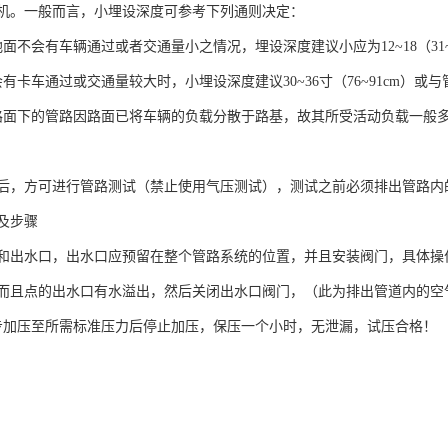
机。一般而言，小埋设深度可参考下列通则决定：
面不会有车辆通过或者交通量小之情况，埋设深度建议小应为12~18（31
有卡车通过或交通量较大时，小埋设深度建议30~36寸（76~91cm）
路面下的管路因路面已将车辆的负载分散于路基，故其所受活动负载一般
后，方可进行管路测试（禁止使用气压测试），测试之前必须排出管路内
及步骤
和出水口，出水口应预留在整个管路系统的位置，并且安装阀门，具体操作
而且点的出水口有水溢出，然后关闭出水口阀门，（此为排出管道内的空
步加压至所需标准压力后停止加压，保压一个小时，无泄漏，试压合格！