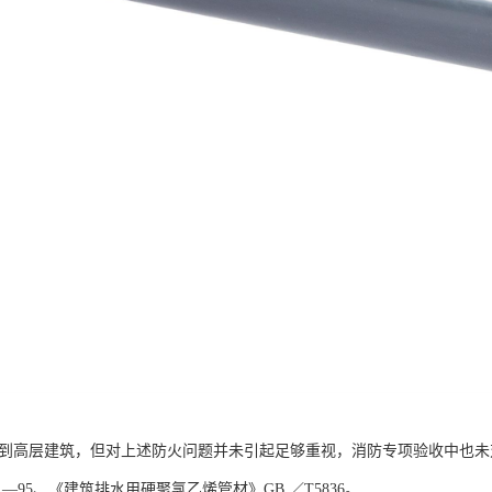
应用到高层建筑，但对上述防火问题并未引起足够重视，消防专项验收中也未
45 —95、《建筑排水用硬聚氯乙烯管材》GB ／T5836。