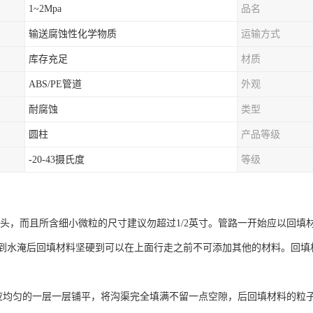
1~2Mpa
品名
输送腐蚀性化学物质
运输方式
库存充足
材质
ABS/PE管道
外观
耐腐蚀
类型
圆柱
产品等级
-20-43摄氏度
等级
头，而且所含细小微粒的尺寸建议勿超过1/2英寸。管路一开始应以回填
到水淹后回填材料坚硬到可以在上面行走之前不可添加其他的材料。回填
均匀的一层一层铺平，将沟渠完全填满不留一点空隙，后回填材料的粒子