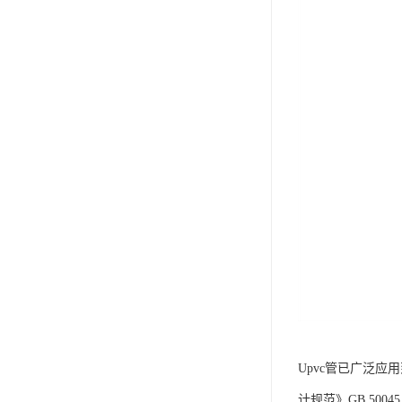
Upvc管已广泛
计规范》GB 500