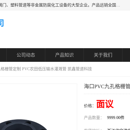
凯鑫管道科技有限公司是一家专业生产PPH、CPVC各类塑料阀门、塑料管道等非金属防腐化工设备的大型企业。产品远销全国三十一个省、市、自治区,广泛应用于化工、石油、氯碱、染料、制药、农药等行业，深受广大用户欢迎，是目前国内生产化工泵、阀门规模较大的生产基地之一。
司
公司动态
产品知识
关于我们
九孔格栅管定制 PVC农田低压输水灌溉管 凯鑫管道科技
海口PVC九孔格栅
面议
价格：
产品数量：
9999.00件