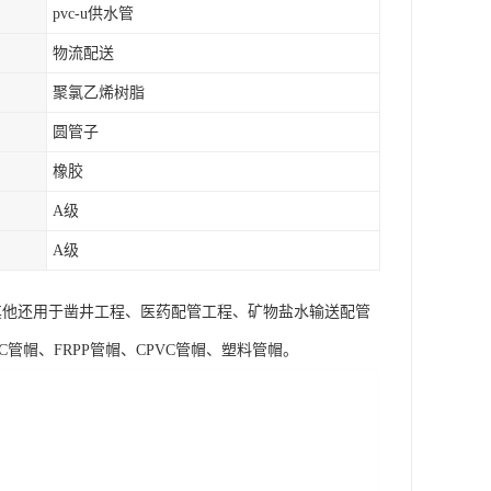
pvc-u供水管
物流配送
聚氯乙烯树脂
圆管子
橡胶
A级
A级
。其他还用于凿井工程、医药配管工程、矿物盐水输送配管
管帽、FRPP管帽、CPVC管帽、塑料管帽。