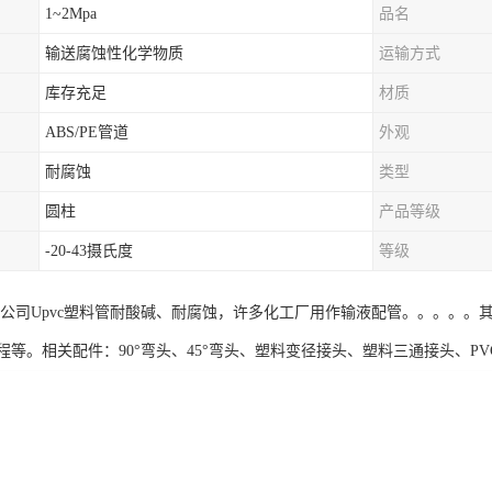
1~2Mpa
品名
输送腐蚀性化学物质
运输方式
库存充足
材质
ABS/PE管道
外观
耐腐蚀
类型
圆柱
产品等级
-20-43摄氏度
等级
限公司Upvc塑料管耐酸碱、耐腐蚀，许多化工厂用作输液配管。。。。
等。相关配件：90°弯头、45°弯头、塑料变径接头、塑料三通接头、PVC