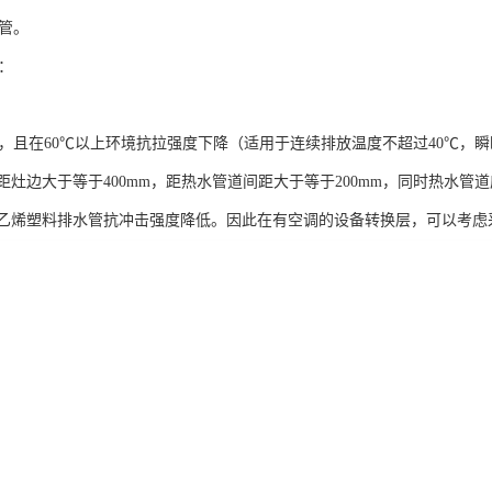
c管。
题：
能差，且在60℃以上环境抗拉强度下降（适用于连续排放温度不超过40℃，
距灶边大于等于400mm，距热水管道间距大于等于200mm，同时热水
乙烯塑料排水管抗冲击强度降低。因此在有空调的设备转换层，可以考虑