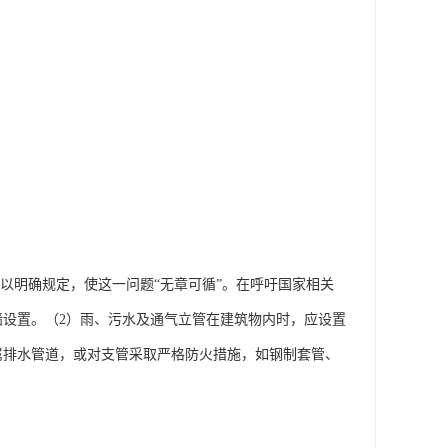
管加以明确规定，使这一问题“无章可循”。在呼吁国家相关
墙设置。（2）雨、污水及通气立管在建筑物内时，应设置
属排水管道，或对支管采取严格防火措施，如钢制套管、