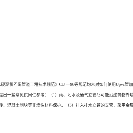
水硬聚氯乙烯管道工程技术规范》CJJ —96等规范均未对如何使用Upvc
提出一些意见供同仁参考：（1）雨、污水及通气立管尽可能沿建筑物外
砖、混凝土制块等非燃性材料保护。（3）排入排水立管的支管，采用金