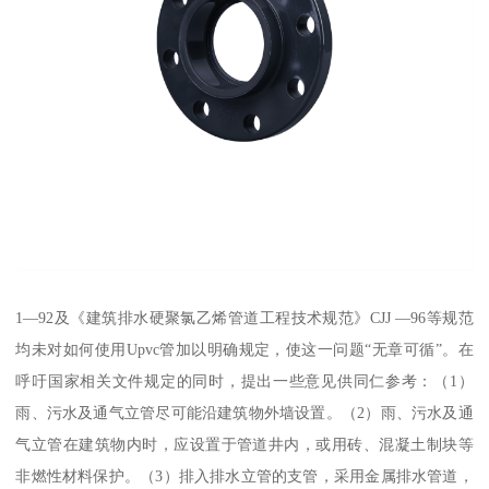
1—92及《建筑排水硬聚氯乙烯管道工程技术规范》CJJ —96等规范
均未对如何使用Upvc管加以明确规定，使这一问题“无章可循”。在
呼吁国家相关文件规定的同时，提出一些意见供同仁参考：（1）
雨、污水及通气立管尽可能沿建筑物外墙设置。（2）雨、污水及通
气立管在建筑物内时，应设置于管道井内，或用砖、混凝土制块等
非燃性材料保护。（3）排入排水立管的支管，采用金属排水管道，