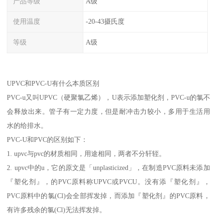
产品等级
A级
使用温度
-20-43摄氏度
等级
A级
UPVC和PVC-U有什么本质区别
PVC-u又叫UPVC（硬聚氯乙烯），U表示添加塑化剂，PVC-u的氯不
会释放出来。管子有一定力度，但是耐冲击力较小，多用于生活用
水的给排水。
PVC-U和PVC的区别如下：
1. upvc与pvc的材质相同，用途相同，两者不分轩轾。
2. upvc中的u，它的原文是「unplasticized」，在制造PVC原料未添加
『塑化剂』，的PVC原料称UPVC或PVCU。没有添『塑化剂』，
PVC原料中的氯(Cl)会全部挥发掉，而添加『塑化剂』的PVC原料，
有许多残余的氯(Cl)无法挥发掉。