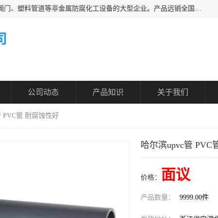
凯鑫管道科技有限公司是一家专业生产PPH、CPVC各类塑料阀门、塑料管道等非金属防腐化工设备的大型企业。产品远销全国三十一个省、市、自治区,广泛应用于化工、石油、氯碱、染料、制药、农药等行业，深受广大用户欢迎，是目前国内生产化工泵、阀门规模较大的生产基地之一。
司
公司动态
产品知识
关于我们
管 PVC管 耐腐蚀性好
哈尔滨upvc管 PV
面议
价格：
产品数量：
9999.00件