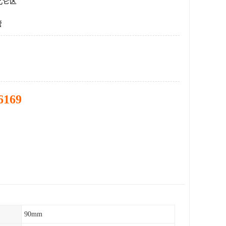
北仑区
管
6169
90mm