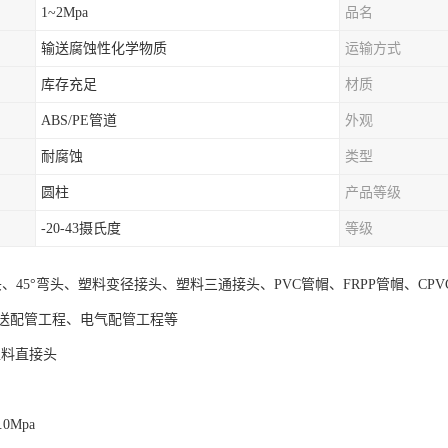
1~2Mpa
品名
输送腐蚀性化学物质
运输方式
库存充足
材质
ABS/PE管道
外观
耐腐蚀
类型
圆柱
产品等级
-20-43摄氏度
等级
头、45°弯头、塑料变径接头、塑料三通接头、PVC管帽、FRPP管帽、CP
送配管工程、电气配管工程等
塑料直接头
.0Mpa