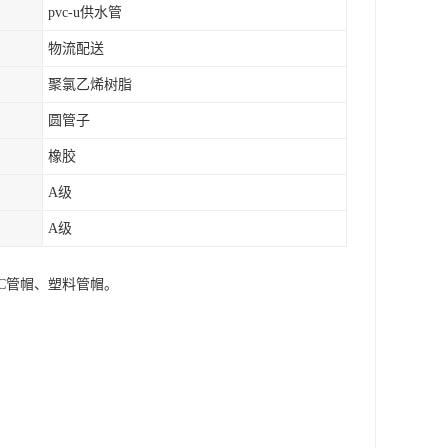
pvc-u供水管
物流配送
聚氯乙烯树脂
圆管子
橡胶
A级
A级
VC管帽、塑料管帽。