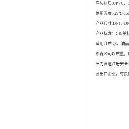
弯头材质:UPVC、C
使用温度:-29℃-15
产品尺寸:DN15-DN
产品标准：GB/美
适用介质:水、油
凯鑫公司以质量，
压力管道注册安全许
营出口企业。有良