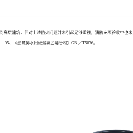
应用到高层建筑，但对上述防火问题并未引起足够重视，消防专项验收中也未
45 —95、《建筑排水用硬聚氯乙烯管材》GB ／T5836。