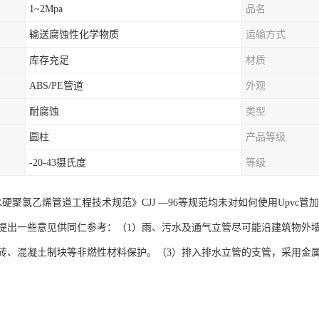
1~2Mpa
品名
输送腐蚀性化学物质
运输方式
库存充足
材质
ABS/PE管道
外观
耐腐蚀
类型
圆柱
产品等级
-20-43摄氏度
等级
水硬聚氯乙烯管道工程技术规范》CJJ —96等规范均未对如何使用Upvc
提出一些意见供同仁参考：（1）雨、污水及通气立管尽可能沿建筑物外
砖、混凝土制块等非燃性材料保护。（3）排入排水立管的支管，采用金