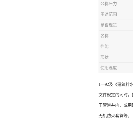
公称压力
用途范围
是否现货
名称
性能
形状
使用温度
1—92及《建筑排
文件规定的同时，
于管道井内，或用
无机防火套管等。