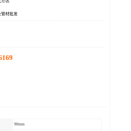
北仑区
业管材批发
6169
90mm