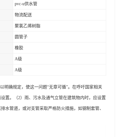
pvc-u供水管
物流配送
聚氯乙烯树脂
圆管子
橡胶
A级
A级
管加以明确规定，使这一问题“无章可循”。在呼吁国家相关
墙设置。（2）雨、污水及通气立管在建筑物内时，应设置
属排水管道，或对支管采取严格防火措施，如钢制套管、