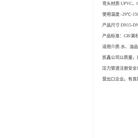
弯头材质:UPVC、C
使用温度:-29℃-15
产品尺寸:DN15-DN
产品标准：GB/美
适用介质:水、油
凯鑫公司以质量，
压力管道注册安全许
营出口企业。有良