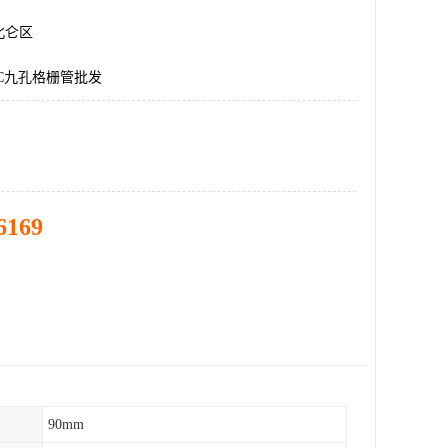
北仑区
C九孔格栅管批发
6169
90mm