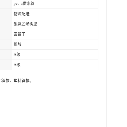
pvc-u供水管
物流配送
聚氯乙烯树脂
圆管子
橡胶
A级
A级
VC管帽、塑料管帽。