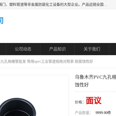
凯鑫管道科技有限公司是一家专业生产PPH、CPVC各类塑料阀门、塑料管道等非金属防腐化工设备的大型企业。产品远销全国三十一个省、市、自治区,广泛应用于化工、石油、氯碱、染料、制药、农药等行业，深受广大用户欢迎，是目前国内生产化工泵、阀门规模较大的生产基地之一。
司
公司动态
产品知识
关于我们
C九孔格栅管批发 常用upvc工业管道规格对照表 耐腐蚀性好
乌鲁木齐PVC九孔格
蚀性好
面议
价格：
产品数量：
9999.00件