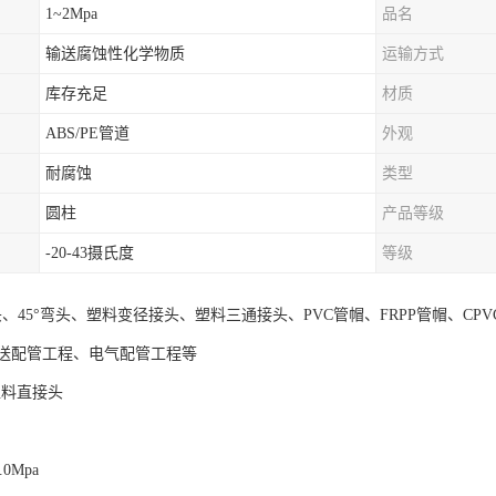
1~2Mpa
品名
输送腐蚀性化学物质
运输方式
库存充足
材质
ABS/PE管道
外观
耐腐蚀
类型
圆柱
产品等级
-20-43摄氏度
等级
头、45°弯头、塑料变径接头、塑料三通接头、PVC管帽、FRPP管帽、CP
送配管工程、电气配管工程等
塑料直接头
.0Mpa