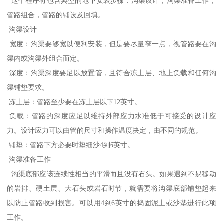
这个程序将包含典型的地下安装步骤：沟渠设计，沟渠准备工作，
管路组合，管路的铺设及回填。
沟渠设计
宽度：沟渠要够宽以便利安装，但是要尽量窄一点，视管路要在沟
渠内或沟渠外组合而定。
深度：沟渠深度要足以放置管，且符合冻土层、地上负载和任何沟
渠铺垫要求。
冻土层：管路至少要在冻土层以下12英寸。
负载：管路的深度应足以维持外部应力水准低于可接受的设计应
力。设计应力可以由管的尺寸和操作温度决定，由不同的规范。
铺垫：管路下方必要时垫细沙4到6英寸。
沟渠准备工作
沟渠底部应该连续性相当的平滑而且没有石头。如果遇到不易移动
的岩排、硬土层、大石头或岩石时节，就需要将沟渠底部铺垫起来
以防止管路收到损害。可以用4到6英寸的捣固泥土或沙垫进行此项
工作。