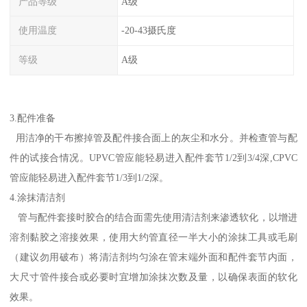
产品等级
A级
使用温度
-20-43摄氏度
等级
A级
3.配件准备
用洁净的干布擦掉管及配件接合面上的灰尘和水分。并检查管与配
件的试接合情况。UPVC管应能轻易进入配件套节1/2到3/4深,CPVC
管应能轻易进入配件套节1/3到1/2深。
4.涂抹清洁剂
管与配件套接时胶合的结合面需先使用清洁剂来渗透软化，以增进
溶剂黏胶之溶接效果，使用大约管直径一半大小的涂抹工具或毛刷
（建议勿用破布）将清洁剂均匀涂在管末端外面和配件套节内面，
大尺寸管件接合或必要时宜增加涂抹次数及量，以确保表面的软化
效果。