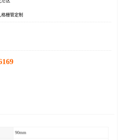
北仑区
孔格栅管定制
6169
90mm