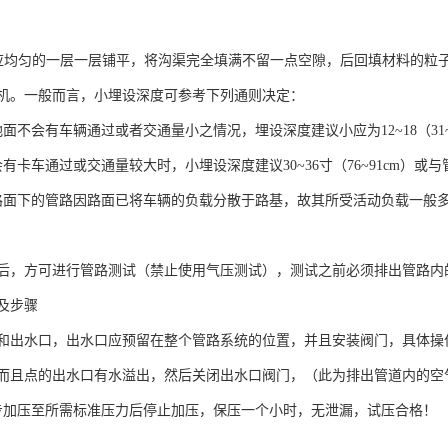
均匀的一层一层铺平，将沟渠完全填满不留一点空隙，后回填材料的粒子
机。一般而言，小埋设深度可参考下列通则决定：
面不会有车辆通过或者交通量小之情况，埋设深度建议小应为12~18（31
有卡车通过或交通量较大时，小埋设深度建议30~36寸（76~91cm）
路面下的管路因路面已将车辆的负载分散于路基，故其所受活动负载一般
后，方可进行管路测试（禁止使用气压测试），测试之前必须排出管路内
及步骤
和出水口，出水口应预留在整个管路系统的位置，并且安装阀门，具体操作
而且点的出水口有水溢出，然后关闭出水口阀门，（此为排出管道内的空
步加压至所需标准压力后停止加压，保压一个小时，无泄漏，试压合格！