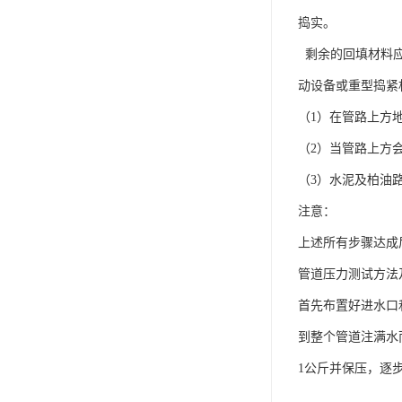
捣实。
剩余的回填材料应
动设备或重型捣紧
（1）在管路上方地
（2）当管路上方会
（3）水泥及柏油
注意：
上述所有步骤达成
管道压力测试方法
首先布置好进水口
到整个管道注满水
1公斤并保压，逐