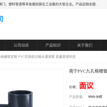
凯鑫管道科技有限公司是一家专业生产PPH、CPVC各类塑料阀门、塑料管道等非金属防腐化工设备的大型企业。产品远销全国三十一个省、市、自治区,广泛应用于化工、石油、氯碱、染料、制药、农药等行业，深受广大用户欢迎，是目前国内生产化工泵、阀门规模较大的生产基地之一。
司
公司动态
产品知识
关于我们
九孔格栅管定制 PVC农田低压输水灌溉管 凯鑫管道科技
南宁PVC九孔格栅
面议
价格：
产品数量：
9999.00件