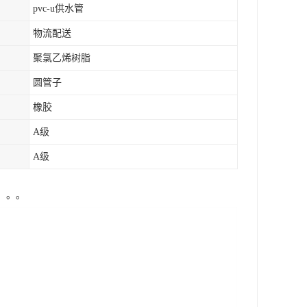
pvc-u供水管
物流配送
聚氯乙烯树脂
圆管子
橡胶
A级
A级
。。。