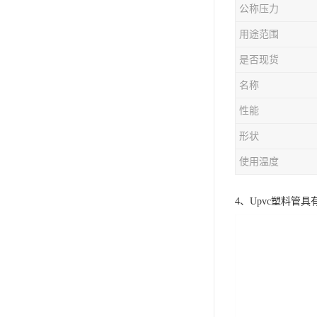
公称压力
用途范围
是否现货
名称
性能
形状
使用温度
4、Upvc塑料