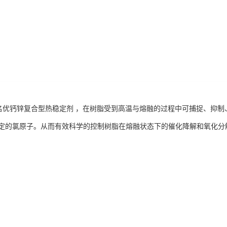
界名优钙锌复合型热稳定剂 ，在树脂受到高温与熔融的过程中可捕捉、抑
定的氯原子。从而有效科学的控制树脂在熔融状态下的催化降解和氧化分