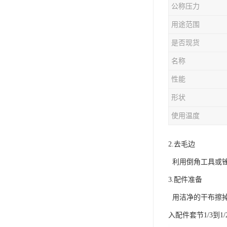
公称压力
用途范围
是否现货
名称
性能
形状
使用温度
2.去毛边
利用倒角工具或锉
3.配件准备
用洁净的干布擦掉管
入配件套节1/3到1