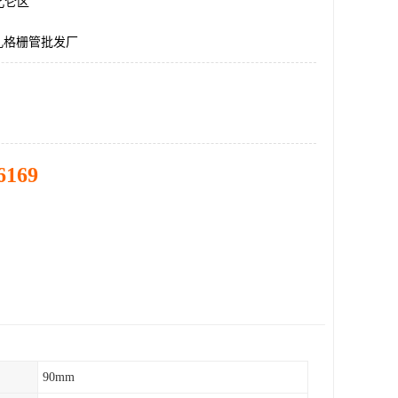
北仑区
孔格栅管批发厂
6169
90mm