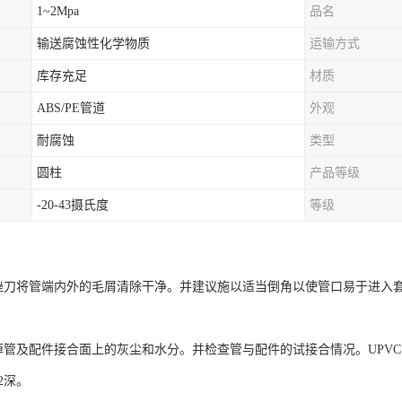
1~2Mpa
品名
输送腐蚀性化学物质
运输方式
库存充足
材质
ABS/PE管道
外观
耐腐蚀
类型
圆柱
产品等级
-20-43摄氏度
等级
刀将管端内外的毛屑清除干净。并建议施以适当倒角以使管口易于进入
及配件接合面上的灰尘和水分。并检查管与配件的试接合情况。UPVC管应能
/2深。