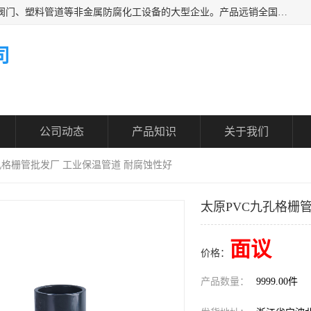
凯鑫管道科技有限公司是一家专业生产PPH、CPVC各类塑料阀门、塑料管道等非金属防腐化工设备的大型企业。产品远销全国三十一个省、市、自治区,广泛应用于化工、石油、氯碱、染料、制药、农药等行业，深受广大用户欢迎，是目前国内生产化工泵、阀门规模较大的生产基地之一。
司
公司动态
产品知识
关于我们
九孔格栅管批发厂 工业保温管道 耐腐蚀性好
太原PVC九孔格栅
面议
价格：
产品数量：
9999.00件