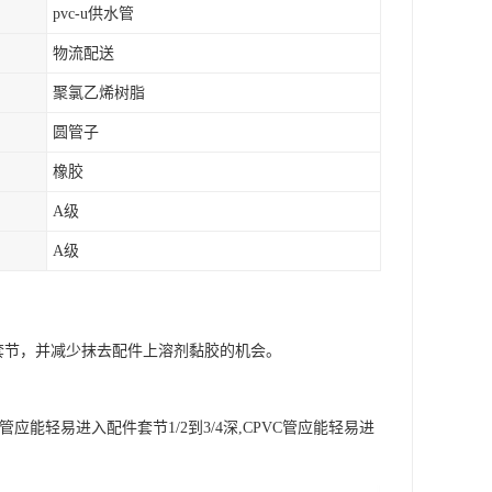
pvc-u供水管
物流配送
聚氯乙烯树脂
圆管子
橡胶
A级
A级
套节，并减少抹去配件上溶剂黏胶的机会。
轻易进入配件套节1/2到3/4深,CPVC管应能轻易进