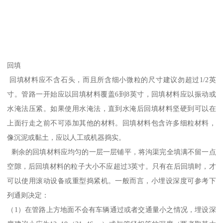
回填
回填材料应不含石头，而且所含细小微粒的尺寸建议勿超过1/2英
寸。管路一开始应以回填材料覆盖6到8英寸，回填材料应以振动或
水淹法压紧。如果使用水淹法，直到水淹后回填材料坚硬到可以在
上面行走之前不可添加其他的材料。回填材料包含许多细粒材料，
像沉泥或黏土，应以人工或机器捣实。
剩余的回填材料应均匀的一层一层铺平，将沟渠完全填满不留一点
空隙，后回填材料的粒子大小不应超过3英寸。只有在后回填时，才
可以使用滚动设备或重型捣紧机。一般而言，小埋设深度可参考下
列通则决定：
（1）在管路上方地面不会有车辆通过或者交通量小之情况，埋设深