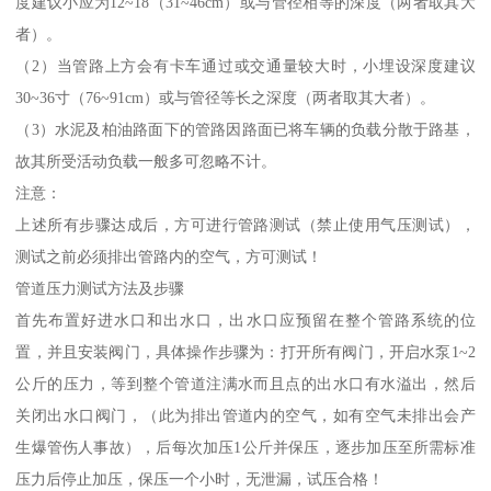
度建议小应为12~18（31~46cm）或与管径相等的深度（两者取其大
者）。
（2）当管路上方会有卡车通过或交通量较大时，小埋设深度建议
30~36寸（76~91cm）或与管径等长之深度（两者取其大者）。
（3）水泥及柏油路面下的管路因路面已将车辆的负载分散于路基，
故其所受活动负载一般多可忽略不计。
注意：
上述所有步骤达成后，方可进行管路测试（禁止使用气压测试），
测试之前必须排出管路内的空气，方可测试！
管道压力测试方法及步骤
首先布置好进水口和出水口，出水口应预留在整个管路系统的位
置，并且安装阀门，具体操作步骤为：打开所有阀门，开启水泵1~2
公斤的压力，等到整个管道注满水而且点的出水口有水溢出，然后
关闭出水口阀门，（此为排出管道内的空气，如有空气未排出会产
生爆管伤人事故），后每次加压1公斤并保压，逐步加压至所需标准
压力后停止加压，保压一个小时，无泄漏，试压合格！