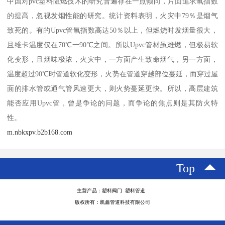
中国对pvc塑料阻燃技术的研究普遍存在一点倾向，片面追求氧指数
的提高，忽视发烟性能的研究。统计资料表明，火灾中79％是烟气
致死的。有的Upvc管氧指数高达50％以上，但燃烧时发烟量很大，
且维卡温度仅在70℃一90℃之间。所以Upvc管材虽难燃，但极易软
化变形，且烟味极浓，火灾中，一方面产生致命烟气，另一方面，
温度超过90℃时管道软化变形，火势在管道穿越部位蔓延，而穿过屋
面的排水管或通气管风速更大，则火势蔓延更快。所以，高层建筑
能否应用Upvc管，曾是争论的问题，而争论的焦点则是其防火特
性。
m.nbkxpv.b2b168.com
Top
主营产品：塑料阀门 塑料管道
版权所有：凯鑫管道科技有限公司