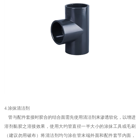
4.涂抹清洁剂
管与配件套接时胶合的结合面需先使用清洁剂来渗透软化，以增进
溶剂黏胶之溶接效果，使用大约管直径一半大小的涂抹工具或毛刷
（建议勿用破布）将清洁剂均匀涂在管末端外面和配件套节内面，