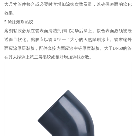
大尺寸管件接合或必要时宜增加涂抹次数及量，以确保表面的软化
效果。
5.涂抹溶剂黏胶
溶剂黏胶必须在管表面清洁剂作用完毕后涂上。接合表面必须被浸
透而且软化。黏胶应以管直径一半大小的天然鬃刷涂上。管末端外
面应涂厚层黏胶，配件套接内面应涂中等厚度黏胶。大于DN50的管
在其末端涂上第二层黏胶或相对增加涂抹次数。