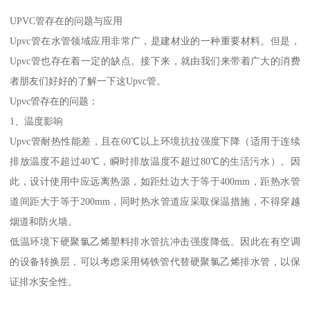
UPVC管存在的问题与应用
Upvc管在水管领域应用非常广，是建材业的一种重要材料。但是，
Upvc管也存在着一定的缺点。接下来，就由我们来带着广大的消费
者朋友们好好的了解一下这Upvc管。
Upvc管存在的问题：
1、温度影响
Upvc管耐热性能差，且在60℃以上环境抗拉强度下降（适用于连续
排放温度不超过40℃，瞬时排放温度不超过80℃的生活污水）。因
此，设计使用中应远离热源，如距灶边大于等于400mm，距热水管
道间距大于等于200mm，同时热水管道应采取保温措施，不得穿越
烟道和防火墙。
低温环境下硬聚氯乙烯塑料排水管抗冲击强度降低。因此在有空调
的设备转换层，可以考虑采用铸铁管代替硬聚氯乙烯排水管，以保
证排水安全性。