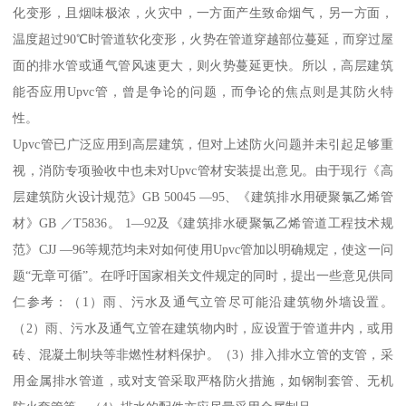
化变形，且烟味极浓，火灾中，一方面产生致命烟气，另一方面，
温度超过90℃时管道软化变形，火势在管道穿越部位蔓延，而穿过屋
面的排水管或通气管风速更大，则火势蔓延更快。所以，高层建筑
能否应用Upvc管，曾是争论的问题，而争论的焦点则是其防火特
性。
Upvc管已广泛应用到高层建筑，但对上述防火问题并未引起足够重
视，消防专项验收中也未对Upvc管材安装提出意见。由于现行《高
层建筑防火设计规范》GB 50045 —95、《建筑排水用硬聚氯乙烯管
材》GB ／T5836。 1—92及《建筑排水硬聚氯乙烯管道工程技术规
范》CJJ —96等规范均未对如何使用Upvc管加以明确规定，使这一问
题“无章可循”。在呼吁国家相关文件规定的同时，提出一些意见供同
仁参考：（1）雨、污水及通气立管尽可能沿建筑物外墙设置。
（2）雨、污水及通气立管在建筑物内时，应设置于管道井内，或用
砖、混凝土制块等非燃性材料保护。（3）排入排水立管的支管，采
用金属排水管道，或对支管采取严格防火措施，如钢制套管、无机