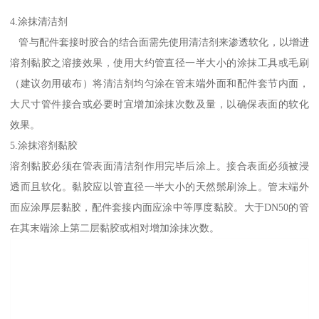
4.涂抹清洁剂
管与配件套接时胶合的结合面需先使用清洁剂来渗透软化，以增进
溶剂黏胶之溶接效果，使用大约管直径一半大小的涂抹工具或毛刷
（建议勿用破布）将清洁剂均匀涂在管末端外面和配件套节内面，
大尺寸管件接合或必要时宜增加涂抹次数及量，以确保表面的软化
效果。
5.涂抹溶剂黏胶
溶剂黏胶必须在管表面清洁剂作用完毕后涂上。接合表面必须被浸
透而且软化。黏胶应以管直径一半大小的天然鬃刷涂上。管末端外
面应涂厚层黏胶，配件套接内面应涂中等厚度黏胶。大于DN50的管
在其末端涂上第二层黏胶或相对增加涂抹次数。