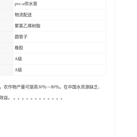
pvc-u供水管
物流配送
聚氯乙烯树脂
圆管子
橡胶
A级
A级
量，农作物产量可提高30％－80％。在中国水资源缺乏、
益。 。。。。。。。。。。。。