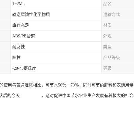
1~2Mpa
品名
输送腐蚀性化学物质
运输方式
库存充足
材质
ABS/PE管道
外观
耐腐蚀
类型
圆柱
产品等级
-20-43摄氏度
等级
统的使用与普通灌溉相比，可节水50％－70％，同时可节约肥料和农药用
式落后的今天 ，这对促进中国节水农业生产发展有着极大的社会效