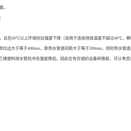
c管。
题：
能差，且在60℃以上环境抗拉强度下降（适用于连续排放温度不超过40℃，
距灶边大于等于400mm，距热水管道间距大于等于200mm，同时热水
乙烯塑料排水管抗冲击强度降低。因此在有空调的设备转换层，可以考虑