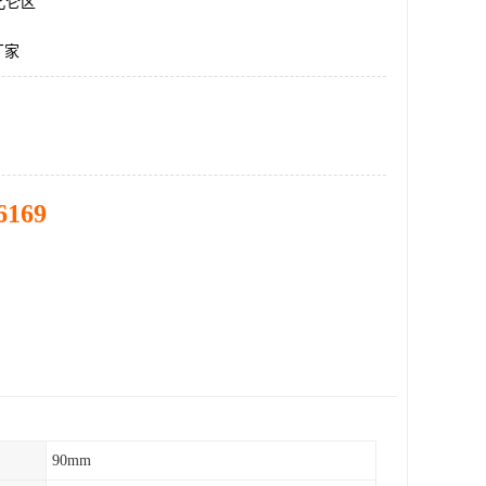
北仑区
厂家
6169
90mm