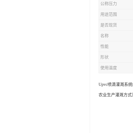
公称压力
用途范围
是否现货
名称
性能
形状
使用温度
Upvc喷滴灌溉系
农业生产灌溉方