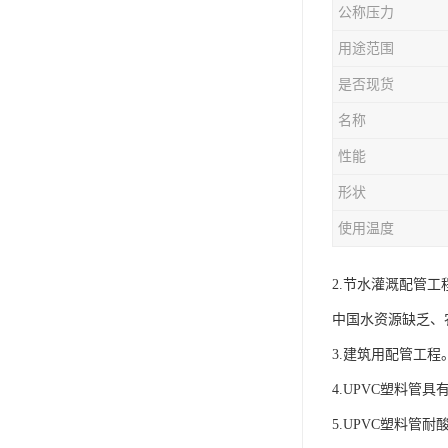
公称压力
用途范围
是否现货
名称
性能
形状
使用温度
2.节水灌溉配管工
中国水资源缺乏、
3.建筑用配管工程
4.UPVC塑料
5.UPVC塑料