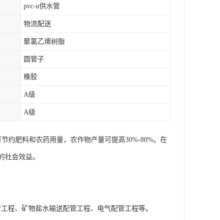
pvc-u供水管
物流配送
聚氯乙烯树脂
圆管子
橡胶
A级
A级
可节约肥料和农药用量，农作物产量可提高30%-80%。在
的社会效益。
配管工程、矿物盐水输送配管工程、电气配管工程等。