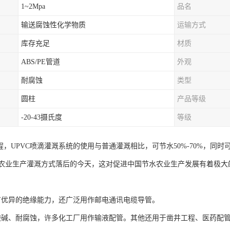
1~2Mpa
品名
输送腐蚀性化学物质
运输方式
库存充足
材质
ABS/PE管道
外观
耐腐蚀
类型
圆柱
产品等级
-20-43摄氏度
等级
程，UPVC喷滴灌溉系统的使用与普通灌溉相比，可节水50%-70%，同时
农业生产灌溉方式落后的今天，这对促进中国节水农业生产发展有着极大
。
管具有优异的绝缘能力，还广泛用作邮电通讯电缆导管。
管耐酸碱、耐腐蚀，许多化工厂用作输液配管。其他还用于凿井工程、医药