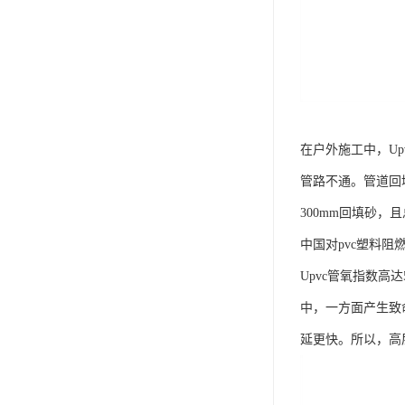
在户外施工中，U
管路不通。管道回填
300mm回填砂，
中国对pvc塑料
Upvc管氧指数高
中，一方面产生致
延更快。所以，高