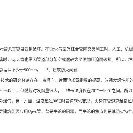
pvc管尤其容易受到破坏。在Upvc与室外综合管网交叉施工时，人工、
时，Upvc管也常因管道部分架空或遭较大坚硬物压迫而破损。所以，埋地
且总埋深不少于900mm。 3、建筑防火问题
阻燃技术的研究普遍存在一点倾向，片面追求氧指数的提高，忽视发烟性能
达50％以上，但燃烧时发烟量很大，且维卡温度仅在70℃一90℃之间。所
命烟气，另一方面，温度超过90℃时管道软化变形，火势在管道穿越部
层建筑能否应用Upvc管，曾是争论的问题，而争论的焦点则是其防火特性