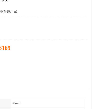
北仑区
工业管道厂家
6169
90mm