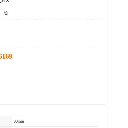
北仑区
化工管
6169
90mm