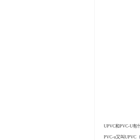
UPVC和PVC-U
PVC-u又叫UP