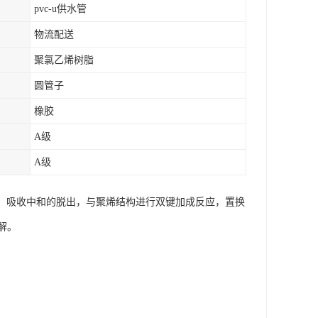
pvc-u供水管
物流配送
聚氯乙烯树脂
圆管子
橡胶
A级
A级
制、吸收中和的脱出，与聚烯结构进行双键加成反应，置换
解。