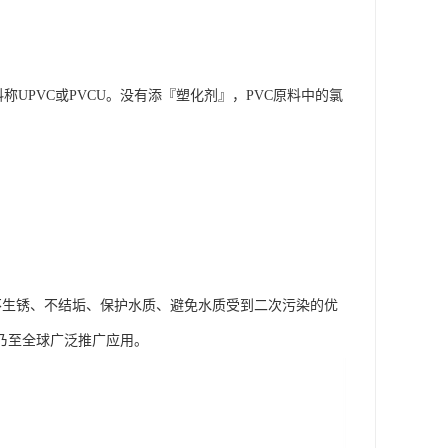
VC原料称UPVC或PVCU。没有添『塑化剂』，PVC原料中的氯
、不生锈、不结垢、保护水质、避免水质受到二次污染的优
乃至全球广泛推广应用。