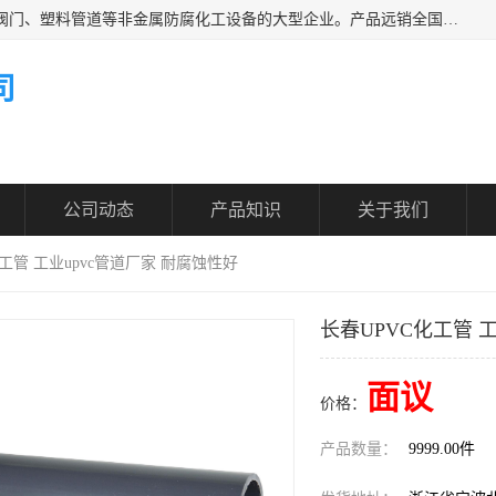
凯鑫管道科技有限公司是一家专业生产PPH、CPVC各类塑料阀门、塑料管道等非金属防腐化工设备的大型企业。产品远销全国三十一个省、市、自治区,广泛应用于化工、石油、氯碱、染料、制药、农药等行业，深受广大用户欢迎，是目前国内生产化工泵、阀门规模较大的生产基地之一。
司
公司动态
产品知识
关于我们
化工管 工业upvc管道厂家 耐腐蚀性好
长春UPVC化工管 
面议
价格：
产品数量：
9999.00件