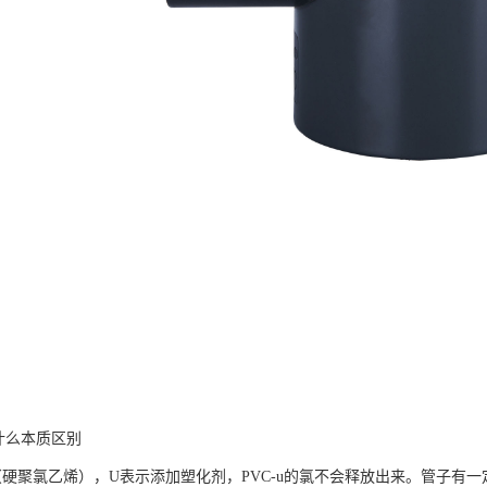
有什么本质区别
VC（硬聚氯乙烯），U表示添加塑化剂，PVC-u的氯不会释放出来。管子