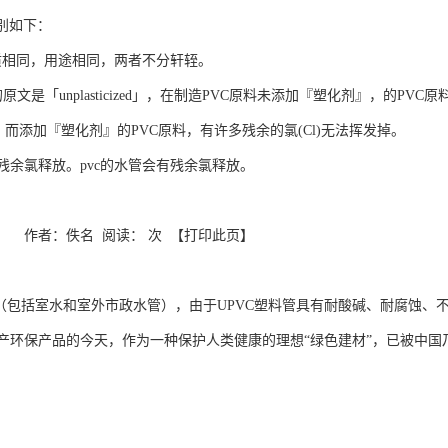
区别如下：
c的材质相同，用途相同，两者不分轩轾。
，它的原文是「unplasticized」，在制造PVC原料未添加『塑化剂』，的P
掉，而添加『塑化剂』的PVC原料，有许多残余的氯(Cl)无法挥发掉。
没有残余氯释放。pvc的水管会有残余氯释放。
 来源： 作者：佚名 阅读： 次 【打印此页】
：
程（包括室水和室外市政水管），由于UPVC塑料管具有耐酸碱、耐腐蚀
产环保产品的今天，作为一种保护人类健康的理想“绿色建材”，已被中国