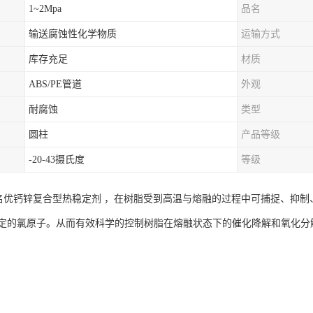
1~2Mpa
品名
输送腐蚀性化学物质
运输方式
库存充足
材质
ABS/PE管道
外观
耐腐蚀
类型
圆柱
产品等级
-20-43摄氏度
等级
界名优钙锌复合型热稳定剂 ，在树脂受到高温与熔融的过程中可捕捉、抑
定的氯原子。从而有效科学的控制树脂在熔融状态下的催化降解和氧化分