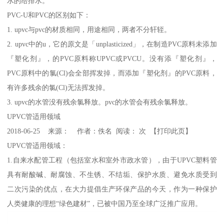
水的给排水。
PVC-U和PVC的区别如下：
1. upvc与pvc的材质相同，用途相同，两者不分轩轾。
2. upvc中的u，它的原文是「unplasticized」，在制造PVC原料未添加
『塑化剂』，的PVC原料称UPVC或PVCU。没有添『塑化剂』，
PVC原料中的氯(Cl)会全部挥发掉，而添加『塑化剂』的PVC原料，
有许多残余的氯(Cl)无法挥发掉。
3. upvc的水管没有残余氯释放。pvc的水管会有残余氯释放。
UPVC管适用领域
2018-06-25 来源： 作者：佚名 阅读： 次 【打印此页】
UPVC管适用领域：
1.自来水配管工程（包括室水和室外市政水管），由于UPVC塑料管
具有耐酸碱、耐腐蚀、不生锈、不结垢、保护水质、避免水质受到
二次污染的优点，在大力提倡生产环保产品的今天，作为一种保护
人类健康的理想“绿色建材”，已被中国乃至全球广泛推广应用。