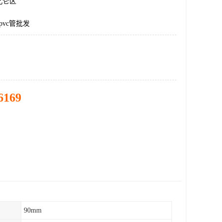
北仑区
pvc管批发
6169
90mm