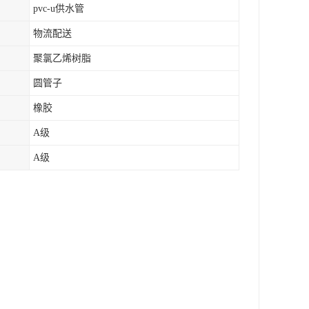
pvc-u供水管
物流配送
聚氯乙烯树脂
圆管子
橡胶
A级
A级