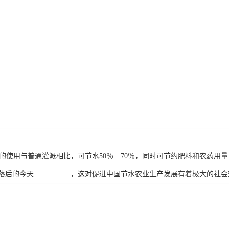
统的使用与普通灌溉相比，可节水50％－70％，同时可节约肥料和农药用
式落后的今天 ，这对促进中国节水农业生产发展有着极大的社会效