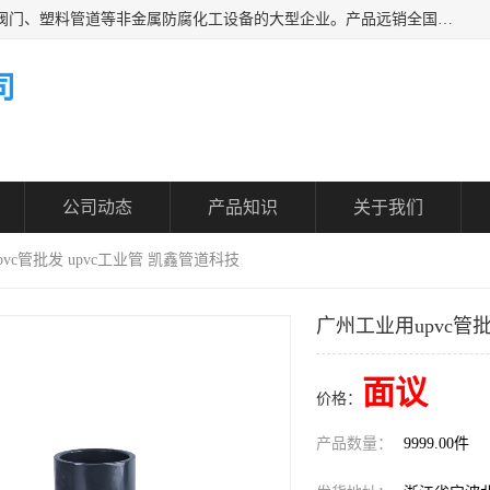
凯鑫管道科技有限公司是一家专业生产PPH、CPVC各类塑料阀门、塑料管道等非金属防腐化工设备的大型企业。产品远销全国三十一个省、市、自治区,广泛应用于化工、石油、氯碱、染料、制药、农药等行业，深受广大用户欢迎，是目前国内生产化工泵、阀门规模较大的生产基地之一。
司
公司动态
产品知识
关于我们
pvc管批发 upvc工业管 凯鑫管道科技
广州工业用upvc管批
面议
价格：
产品数量：
9999.00件