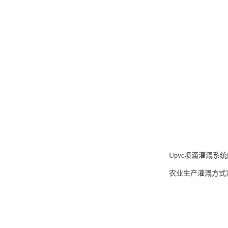
Upvc喷滴灌溉系
农业生产灌溉方