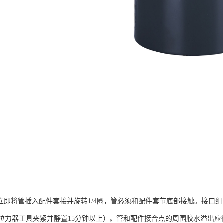
即将管插入配件套接并旋转1/4圈，管必须和配件套节底部接触。接口组合应
拉力器工具夹紧并静置15分钟以上）。管和配件接合点的周围胶水溢出