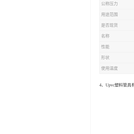
公称压力
用途范围
是否现货
名称
性能
形状
使用温度
4、Upvc塑料