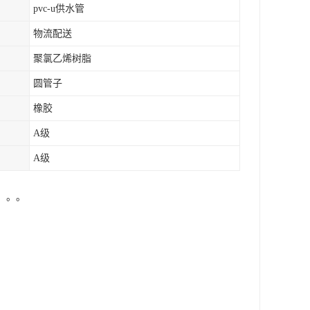
pvc-u供水管
物流配送
聚氯乙烯树脂
圆管子
橡胶
A级
A级
。。。