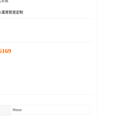
北仑区
水灌溉管道定制
6169
90mm