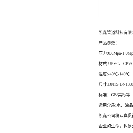
凯鑫管道科技有限
产品参数：
压力:0.6Mpa-1.0Mp
材质:UPVC、CPV
温度:-40℃-140℃
尺寸:DN15-DN100
标准：GB/美标等
适用介质:水、油
凯鑫公司将认真贯
企业的生命，也是