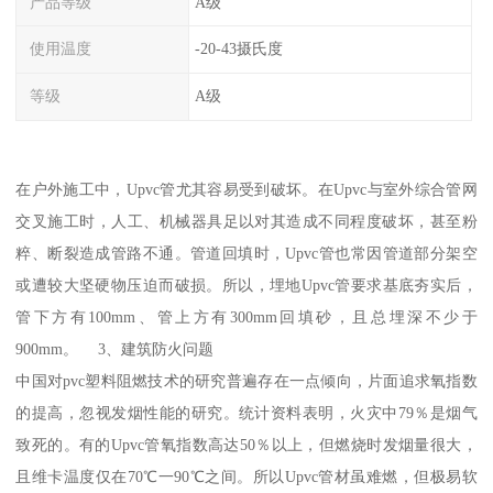
产品等级
A级
使用温度
-20-43摄氏度
等级
A级
在户外施工中，Upvc管尤其容易受到破坏。在Upvc与室外综合管网
交叉施工时，人工、机械器具足以对其造成不同程度破坏，甚至粉
粹、断裂造成管路不通。管道回填时，Upvc管也常因管道部分架空
或遭较大坚硬物压迫而破损。所以，埋地Upvc管要求基底夯实后，
管下方有100mm、管上方有300mm回填砂，且总埋深不少于
900mm。 3、建筑防火问题
中国对pvc塑料阻燃技术的研究普遍存在一点倾向，片面追求氧指数
的提高，忽视发烟性能的研究。统计资料表明，火灾中79％是烟气
致死的。有的Upvc管氧指数高达50％以上，但燃烧时发烟量很大，
且维卡温度仅在70℃一90℃之间。所以Upvc管材虽难燃，但极易软