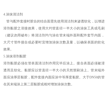
4.涂抹清洁剂
管与配件套接时胶合的结合面需先使用清洁剂来渗透软化，以增进
溶剂黏胶之溶接效果，使用大约管直径一半大小的涂抹工具或毛刷
（建议勿用破布）将清洁剂均匀涂在管末端外面和配件套节内面，
大尺寸管件接合或必要时宜增加涂抹次数及量，以确保表面的软化
效果。
5.涂抹溶剂黏胶
溶剂黏胶必须在管表面清洁剂作用完毕后涂上。接合表面必须被浸
透而且软化。黏胶应以管直径一半大小的天然鬃刷涂上。管末端外
面应涂厚层黏胶，配件套接内面应涂中等厚度黏胶。大于DN50的管
在其末端涂上第二层黏胶或相对增加涂抹次数。