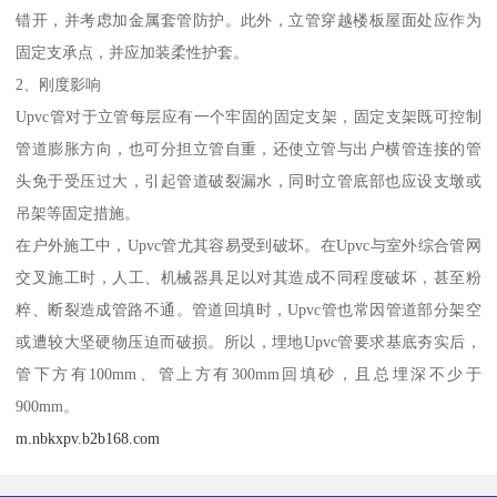
错开，并考虑加金属套管防护。此外，立管穿越楼板屋面处应作为
固定支承点，并应加装柔性护套。
2、刚度影响
Upvc管对于立管每层应有一个牢固的固定支架，固定支架既可控制
管道膨胀方向，也可分担立管自重，还使立管与出户横管连接的管
头免于受压过大，引起管道破裂漏水，同时立管底部也应设支墩或
吊架等固定措施。
在户外施工中，Upvc管尤其容易受到破坏。在Upvc与室外综合管网
交叉施工时，人工、机械器具足以对其造成不同程度破坏，甚至粉
粹、断裂造成管路不通。管道回填时，Upvc管也常因管道部分架空
或遭较大坚硬物压迫而破损。所以，埋地Upvc管要求基底夯实后，
管下方有100mm、管上方有300mm回填砂，且总埋深不少于
900mm。
m.nbkxpv.b2b168.com