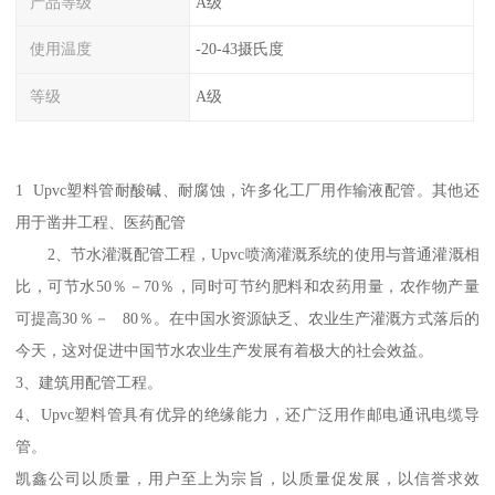
产品等级
A级
使用温度
-20-43摄氏度
等级
A级
1 Upvc塑料管耐酸碱、耐腐蚀，许多化工厂用作输液配管。其他还
用于凿井工程、医药配管
2、节水灌溉配管工程，Upvc喷滴灌溉系统的使用与普通灌溉相
比，可节水50％－70％，同时可节约肥料和农药用量，农作物产量
可提高30％－ 80％。在中国水资源缺乏、农业生产灌溉方式落后的
今天，这对促进中国节水农业生产发展有着极大的社会效益。
3、建筑用配管工程。
4、Upvc塑料管具有优异的绝缘能力，还广泛用作邮电通讯电缆导
管。
凯鑫公司以质量，用户至上为宗旨，以质量促发展，以信誉求效