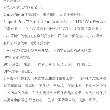
水的给排水。
PVC-U和PVC的区别如下：
1. upvc与pvc的材质相同，用途相同，两者不分轩轾。
2. upvc中的u，它的原文是「unplasticized」，在制造PVC原料未添加
『塑化剂』，的PVC原料称UPVC或PVCU。没有添『塑化剂』，
PVC原料中的氯(Cl)会全部挥发掉，而添加『塑化剂』的PVC原料，
有许多残余的氯(Cl)无法挥发掉。
3. upvc的水管没有残余氯释放。pvc的水管会有残余氯释放。
UPVC管适用领域
2018-06-25 来源： 作者：佚名 阅读： 次 【打印此页】
UPVC管适用领域：
1.自来水配管工程（包括室水和室外市政水管），由于UPVC塑料管
具有耐酸碱、耐腐蚀、不生锈、不结垢、保护水质、避免水质受到
二次污染的优点，在大力提倡生产环保产品的今天，作为一种保护
人类健康的理想“绿色建材”，已被中国乃至全球广泛推广应用。