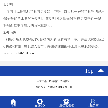
1.切割
直管可以用轮形塑胶管切割器、电锯、或齿形完好的塑胶管切割用
锯子等简单工具轻松切割。在切割时尽量确保管被切成垂直平整，
管切面越垂直黏合的面积就越大。
2.去毛边
利用倒角工具或锉刀将管端内外的毛屑清除干净。并建议施以适当
倒角以使管口易于进入套节，并减少抹去配件上溶剂黏胶的机会。
m.nbkxpv.b2b168.com
Top
主营产品：塑料阀门 塑料管道
版权所有：凯鑫管道科技有限公司
首页
在线QQ
13967826169
在线留言