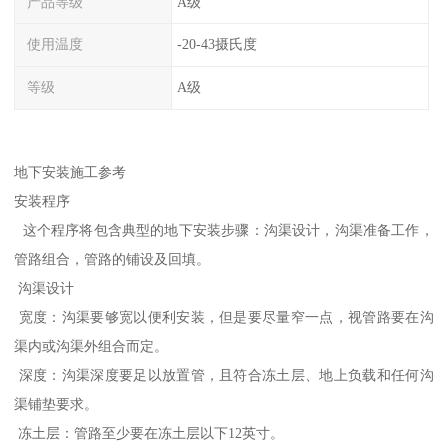
产品等级
A级
使用温度
-20-43摄氏度
等级
A级
地下安装施工参考
安装程序
这个程序将包含典型的地下安装步骤：沟渠设计，沟渠准备工作，
管路组合，管路的铺设及回填。
沟渠设计
宽度：沟渠要够宽以便利安装，但是要尽量窄一点，视管路要在沟
渠内或沟渠外组合而定。
深度：沟渠深度要足以放置管，且符合冻土层、地上负载和任何沟
渠铺垫要求。
冻土层：管路至少要在冻土层以下12英寸。