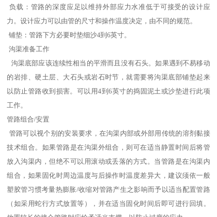
负载：管路的深度应足以维持外部应力水准低于可接受的设计应
力。设计应力可以由管的尺寸和操作温度决定，由不同的规范。
铺垫：管路下方必要时垫细沙4到6英寸。
沟渠准备工作
沟渠底部应该连续性相当的平滑而且没有石头。如果遇到不易移动
的岩排、硬土层、大石头或岩石时节，就需要将沟渠底部铺垫起来
以防止管路收到损害。可以用4到6英寸的捣固泥土或沙垫进行此项
工作。
管路组合/安置
管路可以视个别的安装要求，在沟渠内部或外部用传统的溶剂黏接
技术组合。如果管路是在沟渠外组合，则可在适当静置时间后将管
放入沟渠内，但绝不可以用滚动或丢落的方式。当管路是在沟渠内
组合，如果固化时周边温度与后操作时温度差异大，建议须依一般
塑胶管习惯考量热膨胀/收缩对管路产生之影响而予以适当配置管路
（如采用蛇行方式放置等），并在适当固化时间后即可进行回填。