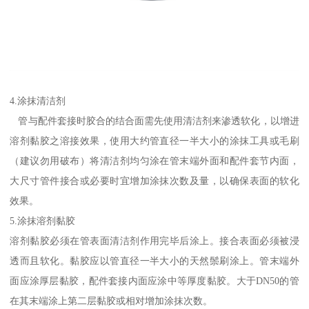
4.涂抹清洁剂
管与配件套接时胶合的结合面需先使用清洁剂来渗透软化，以增进
溶剂黏胶之溶接效果，使用大约管直径一半大小的涂抹工具或毛刷
（建议勿用破布）将清洁剂均匀涂在管末端外面和配件套节内面，
大尺寸管件接合或必要时宜增加涂抹次数及量，以确保表面的软化
效果。
5.涂抹溶剂黏胶
溶剂黏胶必须在管表面清洁剂作用完毕后涂上。接合表面必须被浸
透而且软化。黏胶应以管直径一半大小的天然鬃刷涂上。管末端外
面应涂厚层黏胶，配件套接内面应涂中等厚度黏胶。大于DN50的管
在其末端涂上第二层黏胶或相对增加涂抹次数。