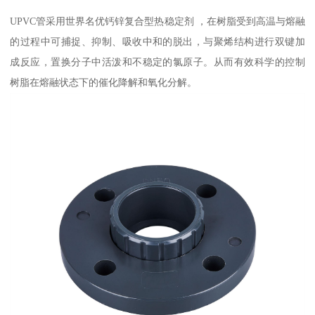
UPVC管采用世界名优钙锌复合型热稳定剂 ，在树脂受到高温与熔融
的过程中可捕捉、抑制、吸收中和的脱出，与聚烯结构进行双键加
成反应，置换分子中活泼和不稳定的氯原子。从而有效科学的控制
树脂在熔融状态下的催化降解和氧化分解。