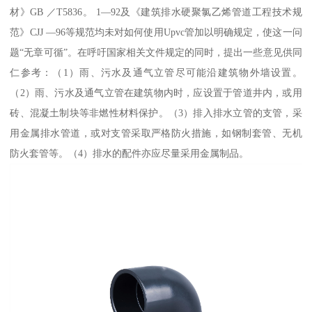
材》GB ／T5836。 1—92及《建筑排水硬聚氯乙烯管道工程技术规
范》CJJ —96等规范均未对如何使用Upvc管加以明确规定，使这一问
题“无章可循”。在呼吁国家相关文件规定的同时，提出一些意见供同
仁参考：（1）雨、污水及通气立管尽可能沿建筑物外墙设置。
（2）雨、污水及通气立管在建筑物内时，应设置于管道井内，或用
砖、混凝土制块等非燃性材料保护。（3）排入排水立管的支管，采
用金属排水管道，或对支管采取严格防火措施，如钢制套管、无机
防火套管等。（4）排水的配件亦应尽量采用金属制品。