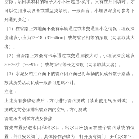
空隙，后回填材料的粒子大小不应超过3英寸。只有在后回填时，才
可以使用滚动设备或重型捣紧机。一般而言，小埋设深度可参考下
列通则决定：
（1）在管路上方地面不会有车辆通过或者交通量小之情况，埋设深
度建议小应为12~18（31~46cm）或与管径相等的深度（两者取其大
者）。
（2）当管路上方会有卡车通过或交通量较大时，小埋设深度建议
30~36寸（76~91cm）或与管径等长之深度（两者取其大者）。
（3）水泥及柏油路面下的管路因路面已将车辆的负载分散于路基，
故其所受活动负载一般多可忽略不计。
注意：
上述所有步骤达成后，方可进行管路测试（禁止使用气压测试），
测试之前必须排出管路内的空气，方可测试！
管道压力测试方法及步骤
首先布置好进水口和出水口，出水口应预留在整个管路系统的位
置，并且安装阀门，具体操作步骤为：打开所有阀门，开启水泵1~2