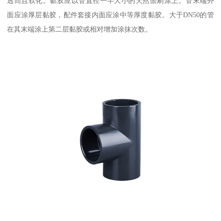
透而且软化。黏胶应以管直径一半大小的天然鬃刷涂上。管末端外
面应涂厚层黏胶，配件套接内面应涂中等厚度黏胶。大于DN50的管
在其末端涂上第二层黏胶或相对增加涂抹次数。