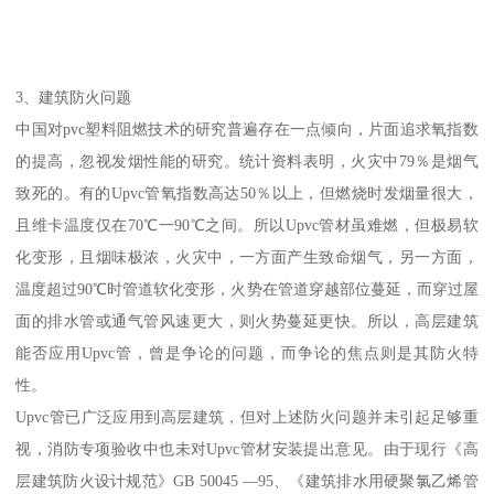
3、建筑防火问题
中国对pvc塑料阻燃技术的研究普遍存在一点倾向，片面追求氧指数
的提高，忽视发烟性能的研究。统计资料表明，火灾中79％是烟气
致死的。有的Upvc管氧指数高达50％以上，但燃烧时发烟量很大，
且维卡温度仅在70℃一90℃之间。所以Upvc管材虽难燃，但极易软
化变形，且烟味极浓，火灾中，一方面产生致命烟气，另一方面，
温度超过90℃时管道软化变形，火势在管道穿越部位蔓延，而穿过屋
面的排水管或通气管风速更大，则火势蔓延更快。所以，高层建筑
能否应用Upvc管，曾是争论的问题，而争论的焦点则是其防火特
性。
Upvc管已广泛应用到高层建筑，但对上述防火问题并未引起足够重
视，消防专项验收中也未对Upvc管材安装提出意见。由于现行《高
层建筑防火设计规范》GB 50045 —95、《建筑排水用硬聚氯乙烯管