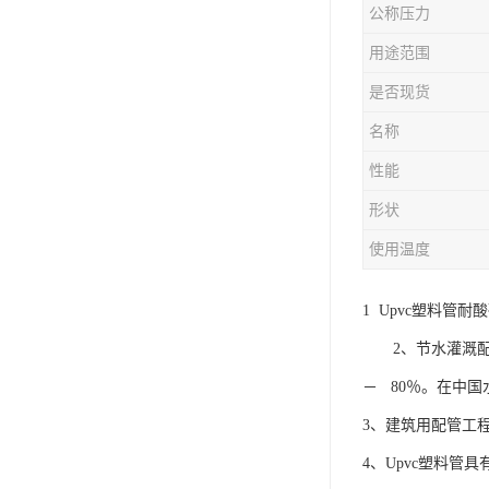
公称压力
用途范围
是否现货
名称
性能
形状
使用温度
1 Upvc塑料
2、节水灌溉配管
－ 80％。在中
3、建筑用配管工
4、Upvc塑料