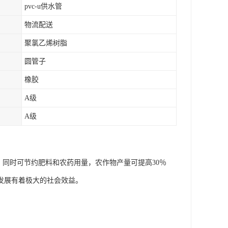
pvc-u供水管
物流配送
聚氯乙烯树脂
圆管子
橡胶
A级
A级
，同时可节约肥料和农药用量，农作物产量可提高30％
发展有着极大的社会效益。