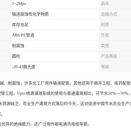
1~2Mpa
品名
输送腐蚀性化学物质
运输方式
库存充足
材质
ABS/PE管道
外观
耐腐蚀
类型
圆柱
产品等级
-20-43摄氏度
等级
管耐酸碱、耐腐蚀，许多化工厂用作输液配管。其他还用于凿井工程、医药配管
工程，Upvc喷滴灌溉系统的使用与普通灌溉相比，可节水50％－70％
国水资源缺乏、农业生产灌溉方式落后的今天，这对促进中国节水农业生产
程。
管具有优异的绝缘能力，还广泛用作邮电通讯电缆导管。