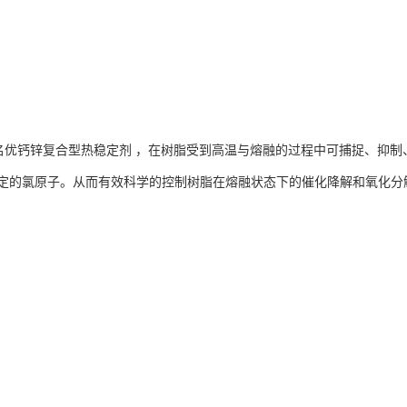
界名优钙锌复合型热稳定剂 ，在树脂受到高温与熔融的过程中可捕捉、抑
定的氯原子。从而有效科学的控制树脂在熔融状态下的催化降解和氧化分