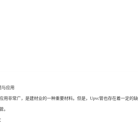
题与应用
领域应用非常广，是建材业的一种重要材料。但是，Upvc管也存在着一定
c管。
题：