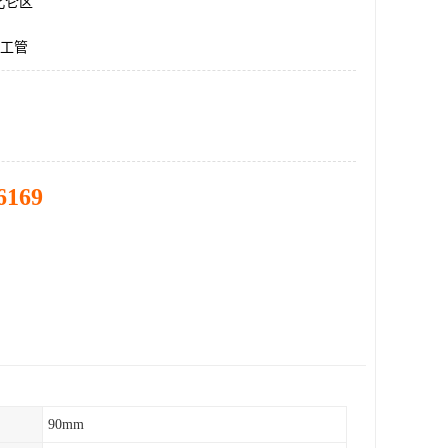
北仑区
化工管
6169
90mm