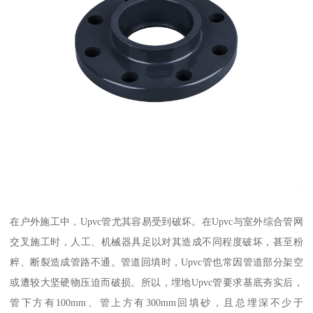
在户外施工中，Upvc管尤其容易受到破坏。在Upvc与室外综合管网
交叉施工时，人工、机械器具足以对其造成不同程度破坏，甚至粉
粹、断裂造成管路不通。管道回填时，Upvc管也常因管道部分架空
或遭较大坚硬物压迫而破损。所以，埋地Upvc管要求基底夯实后，
管下方有100mm、管上方有300mm回填砂，且总埋深不少于