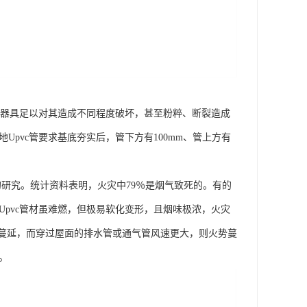
机械器具足以对其造成不同程度破坏，甚至粉粹、断裂造成
Upvc管要求基底夯实后，管下方有100mm、管上方有
的研究。统计资料表明，火灾中79％是烟气致死的。有的
以Upvc管材虽难燃，但极易软化变形，且烟味极浓，火灾
位蔓延，而穿过屋面的排水管或通气管风速更大，则火势蔓
。