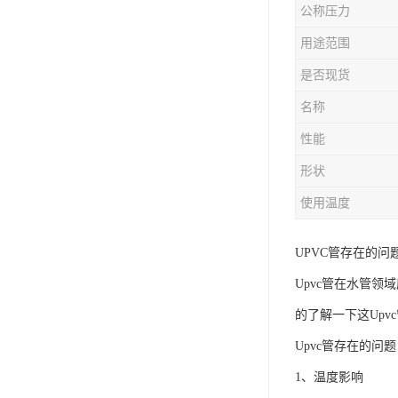
公称压力
用途范围
是否现货
名称
性能
形状
使用温度
UPVC管存在的问
Upvc管在水管
的了解一下这Upv
Upvc管存在的问
1、温度影响