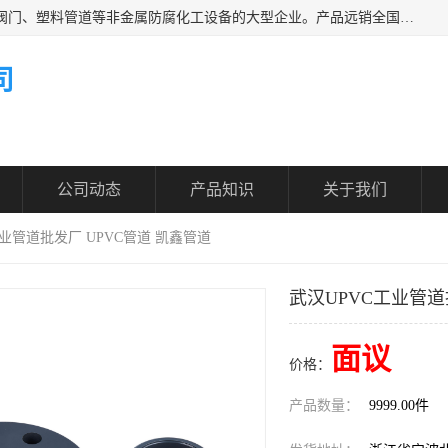
凯鑫管道科技有限公司是一家专业生产PPH、CPVC各类塑料阀门、塑料管道等非金属防腐化工设备的大型企业。产品远销全国三十一个省、市、自治区,广泛应用于化工、石油、氯碱、染料、制药、农药等行业，深受广大用户欢迎，是目前国内生产化工泵、阀门规模较大的生产基地之一。
司
公司动态
产品知识
关于我们
工业管道批发厂 UPVC管道 凯鑫管道
武汉UPVC工业管道
面议
价格：
产品数量：
9999.00件