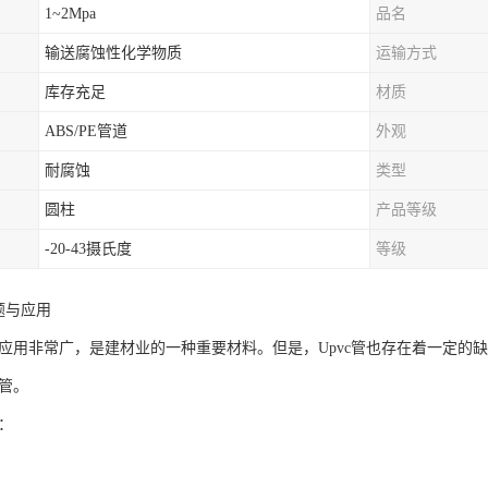
1~2Mpa
品名
输送腐蚀性化学物质
运输方式
库存充足
材质
ABS/PE管道
外观
耐腐蚀
类型
圆柱
产品等级
-20-43摄氏度
等级
题与应用
领域应用非常广，是建材业的一种重要材料。但是，Upvc管也存在着一定
c管。
题：