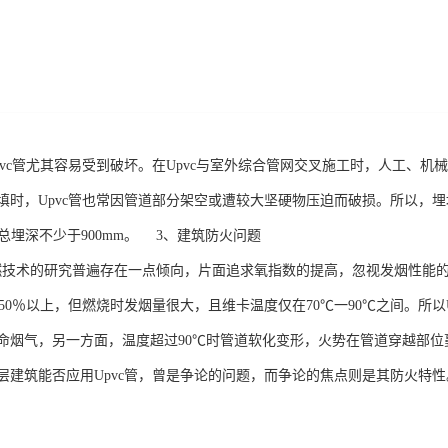
pvc管尤其容易受到破坏。在Upvc与室外综合管网交叉施工时，人工、
时，Upvc管也常因管道部分架空或遭较大坚硬物压迫而破损。所以，埋地
且总埋深不少于900mm。 3、建筑防火问题
阻燃技术的研究普遍存在一点倾向，片面追求氧指数的提高，忽视发烟性能
达50％以上，但燃烧时发烟量很大，且维卡温度仅在70℃一90℃之间。所
命烟气，另一方面，温度超过90℃时管道软化变形，火势在管道穿越部
层建筑能否应用Upvc管，曾是争论的问题，而争论的焦点则是其防火特性