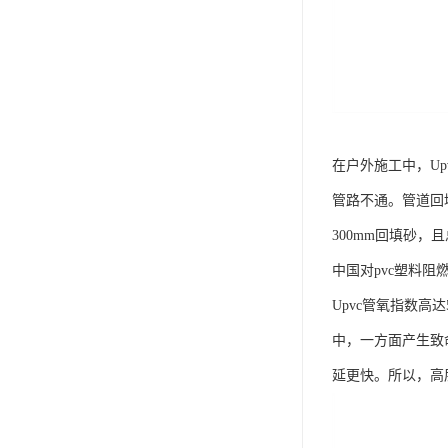
在户外施工中，U
管路不通。管道回填
300mm回填砂，
中国对pvc塑料
Upvc管氧指数高
中，一方面产生致
延更快。所以，高