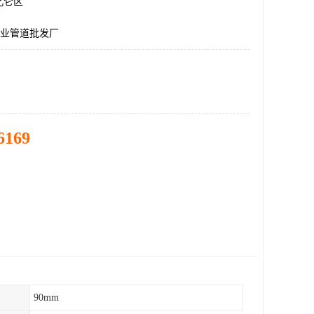
北仑区
工业管道批发厂
6169
90mm