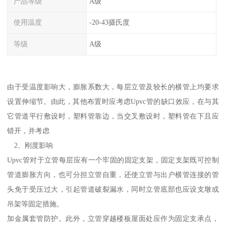
产品等级
A级
使用温度
-20-43摄氏度
等级
A级
由于受温度影响大，膨胀系数大，每层立管及较长的横管上均要求
设置伸缩节。由此，其他布置时应考虑Upvc管的缺口效应，在与其
它管道平行敷设时，塑料管靠边，当交叉敷设时，塑料管在下且应
错开，并考虑
2、刚度影响
Upvc管对于立管每层应有一个牢固的固定支架，固定支架既可控制
管道膨胀方向，也可分担立管自重，还使立管与出户横管连接的管
头免于受压过大，引起管道破裂漏水，同时立管底部也应设支墩或
吊架等固定措施。
加金属套管防护。此外，立管穿越楼板屋面处应作为固定支承点，