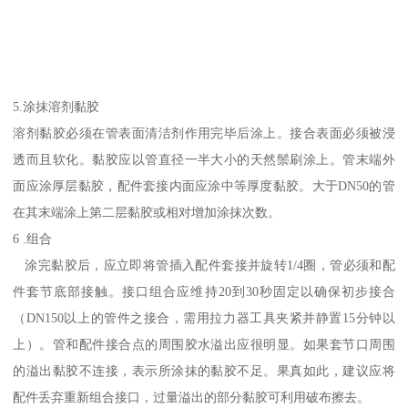
5.涂抹溶剂黏胶
溶剂黏胶必须在管表面清洁剂作用完毕后涂上。接合表面必须被浸
透而且软化。黏胶应以管直径一半大小的天然鬃刷涂上。管末端外
面应涂厚层黏胶，配件套接内面应涂中等厚度黏胶。大于DN50的管
在其末端涂上第二层黏胶或相对增加涂抹次数。
6 .组合
涂完黏胶后，应立即将管插入配件套接并旋转1/4圈，管必须和配
件套节底部接触。接口组合应维持20到30秒固定以确保初步接合
（DN150以上的管件之接合，需用拉力器工具夹紧并静置15分钟以
上）。管和配件接合点的周围胶水溢出应很明显。如果套节口周围
的溢出黏胶不连接，表示所涂抹的黏胶不足。果真如此，建议应将
配件丢弃重新组合接口，过量溢出的部分黏胶可利用破布擦去。