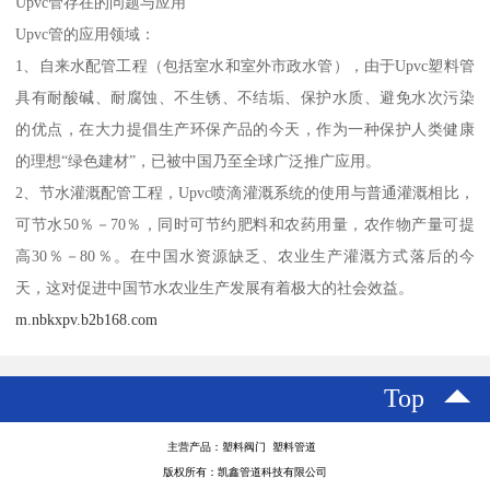
Upvc管存在的问题与应用
Upvc管的应用领域：
1、自来水配管工程（包括室水和室外市政水管），由于Upvc塑料管
具有耐酸碱、耐腐蚀、不生锈、不结垢、保护水质、避免水次污染
的优点，在大力提倡生产环保产品的今天，作为一种保护人类健康
的理想“绿色建材”，已被中国乃至全球广泛推广应用。
2、节水灌溉配管工程，Upvc喷滴灌溉系统的使用与普通灌溉相比，
可节水50％－70％，同时可节约肥料和农药用量，农作物产量可提
高30％－80％。在中国水资源缺乏、农业生产灌溉方式落后的今
天，这对促进中国节水农业生产发展有着极大的社会效益。
m.nbkxpv.b2b168.com
Top
主营产品：塑料阀门 塑料管道
版权所有：凯鑫管道科技有限公司