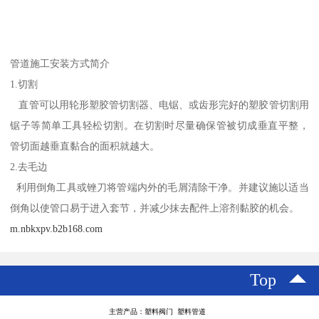
管道施工安装方式简介
1.切割
直管可以用轮形塑胶管切割器、电锯、或齿形完好的塑胶管切割用
锯子等简单工具轻松切割。在切割时尽量确保管被切成垂直平整，
管切面越垂直黏合的面积就越大。
2.去毛边
利用倒角工具或锉刀将管端内外的毛屑清除干净。并建议施以适当
倒角以使管口易于进入套节，并减少抹去配件上溶剂黏胶的机会。
m.nbkxpv.b2b168.com
Top
主营产品：塑料阀门 塑料管道