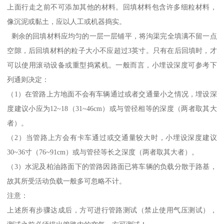
上面行走之前不可添加其他的材料。回填材料包含许多细粒材料，
像沉泥或黏土，应以人工或机器捣实。
剩余的回填材料应均匀的一层一层铺平，将沟渠完全填满不留一点
空隙，后回填材料的粒子大小不应超过3英寸。只有在后回填时，才
可以使用滚动设备或重型捣紧机。一般而言，小埋设深度可参考下
列通则决定：
（1）在管路上方地面不会有车辆通过或者交通量小之情况，埋设深
度建议小应为12~18（31~46cm）或与管径相等的深度（两者取其大
者）。
（2）当管路上方会有卡车通过或交通量较大时，小埋设深度建议
30~36寸（76~91cm）或与管径等长之深度（两者取其大者）。
（3）水泥及柏油路面下的管路因路面已将车辆的负载分散于路基，
故其所受活动负载一般多可忽略不计。
注意：
上述所有步骤达成后，方可进行管路测试（禁止使用气压测试），